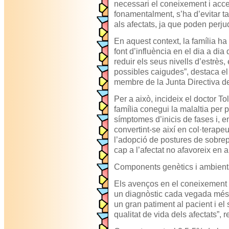
necessari el coneixement i accept
fonamentalment, s’ha d’evitar t
als afectats, ja que poden perjud
En aquest context, la família h
font d’influència en el dia a dia
reduir els seus nivells d’estrès, 
possibles caigudes”, destaca e
membre de la Junta Directiva d
Per a això, incideix el doctor T
família conegui la malaltia per
símptomes d’inicis de fases i, e
convertint-se així en col·terap
l’adopció de postures de sobrepr
cap a l’afectat no afavoreix en ab
Components genètics i ambient
Els avenços en el coneixement de
un diagnòstic cada vegada més p
un gran patiment al pacient i el
qualitat de vida dels afectats”,