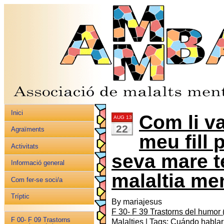
Inici
Com li va
AUG 13
22
Agraïments
meu fill p
Activitats
seva mare t
Informació general
malaltia me
Com fer-se soci/a
Tríptic
By mariajesus
F 30- F 39 Trastorns del humor (
F 00- F 09 Trastorns
Malalties
| Tags:
Cuándo hablar 