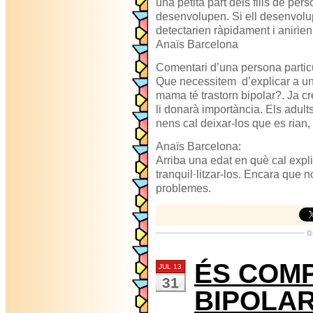
una petita part dels fills de pe
desenvolupen. Si ell desenvolup
detectarien ràpidament i anirie
Anaïs Barcelona
Comentari d’una persona particu
Que necessitem d’explicar a u
mama té trastorn bipolar?. Ja c
li donarà importància. Els adul
nens cal deixar-los que es rian, 
Anaïs Barcelona:
Arriba una edat en què cal expli
tranquil·litzar-los. Encara que 
problemes.
ÉS COMP
JUL 13
31
BIPOLAR