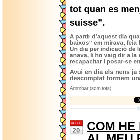
tot quan es menj
suisse”.
A partir d’aquest dia qua
baixos” em mirava, feia l’
Un dia per indicació de l
anava, li ho vaig dir a la
recapacitar i posar-se e
Avui en dia els nens ja 
descomptat formem una f
Ammbar (som tots)
COM HE 
AUG 13
20
AL MEU 