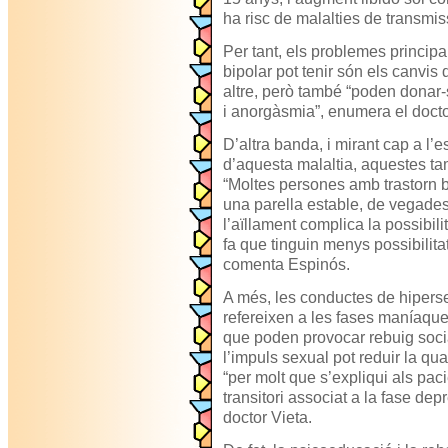
ha risc de malalties de transmis
Per tant, els problemes princip
bipolar pot tenir són els canvis 
altre, però també “poden donar-s
i anorgàsmia”, enumera el docto
D’altra banda, i mirant cap a l’e
d’aquesta malaltia, aquestes t
“Moltes persones amb trastorn bi
una parella estable, de vegades
l’aïllament complica la possibili
fa que tinguin menys possibilitat
comenta Espinós.
A més, les conductes de hipersex
refereixen a les fases maníaque
que poden provocar rebuig socia
l’impuls sexual pot reduir la quali
“per molt que s’expliqui als pac
transitori associat a la fase dep
doctor Vieta.