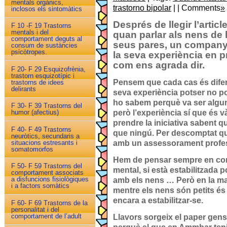
mentals orgànics,
trastorno bipolar
| | Comments
»
inclosos els sintomàtics
Després de llegir l’artic
F 10 -F 19 Trastorns
mentals i del
quan parlar als nens de 
comportament deguts al
seus pares, un company
consum de sustàncies
psicòtropes.
la seva experiència en p
com ens agrada dir.
F 20- F 29 Esquizofrènia,
trastorn esquizotípic i
Pensem que cada cas és difere
trastorns de idees
delirants
seva experiència potser no po
ho sabem perquè va ser algun
F 30- F 39 Trastorns del
però l’experiència sí que és v
humor (afectius)
prendre la iniciativa sabent qu
F 40- F 49 Trastorns
que ningú. Per descomptat qu
neuròtics, secundaris a
amb un assessorament profes
situacions estresants i
somatomorfos
Hem de pensar sempre en com
F 50- F 59 Trastorns del
mental, si està estabilitzada p
comportament associats
a disfuncions fisiològiques
amb els nens … Però en la ma
i a factors somàtics
mentre els nens són petits és
encara a estabilitzar-se.
F 60- F 69 Trastorns de la
personalitat i del
comportament de l’adult
Llavors sorgeix el paper gens f