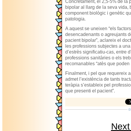
Concretament, el 2,5-5% de la 
bipolar al llarg de la seva vida,
component biològic i genètic qu
patologia.
A aquest se uneixen “els factor
desencadenants o agreujants de
pacient bipolar”, aclareix el do
les professions subjectes a una i
d’estrès significatiu-cas, entre d
professions sanitàries o els tre
recomanables “atès que poden ag
Finalment, i pel que requereix a
admet l’existència de tants trac
teràpia s’estableix pel professi
que presenti el pacient”.
Next