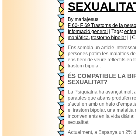
SEXUALITA
By mariajesus
F 60- F 69 Trastorns de la perso
Informació general
| Tags:
enfe
maniática
,
trastorno bipolar
| | 
Ens sembla un article interessa
persones patim les malalties de
ens hem de veure reflectits en t
trastorn bipolar.
ÉS COMPATIBLE LA BI
SEXUALITAT?
La Psiquiatria ha avançat molt a
paraules que abans produïen re
s’acullen amb un halo d’empatia
el trastorn bipolar, una malalti
inconvenients en la vida diària; 
sexualitat.
Actualment, a Espanya un 2% de 