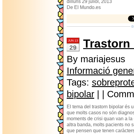
dilluns 29 juliol, 2013
De El Mundo.es
Trastorn 
JUN 13
29
By mariajesus
Informació gene
Tags:
sobreprot
bipolar
| | Comm
El tema del trastorn bipolar é
que molts casos no són diagnost
moments de crisi quan van a la c
altra banda, molts pacients no s
que pensen que tenen caràcter