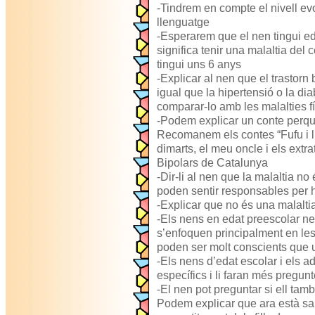
-Tindrem en compte el nivell evo
llenguatge
-Esperarem que el nen tingui ed
significa tenir una malaltia del 
tingui uns 6 anys
-Explicar al nen que el trastorn 
igual que la hipertensió o la diab
comparar-lo amb les malalties f
-Podem explicar un conte perquè
Recomanem els contes “Fufu i l
dimarts, el meu oncle i els extra
Bipolars de Catalunya
-Dir-li al nen que la malaltia no
poden sentir responsables per h
-Explicar que no és una malalti
-Els nens en edat preescolar n
s’enfoquen principalment en le
poden ser molt conscients que 
-Els nens d’edat escolar i els 
específics i li faran més pregun
-El nen pot preguntar si ell tamb
Podem explicar que ara està sa 