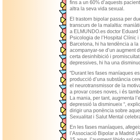
fins a un 60% d’aquests pacien
altra la seva vida sexual.
El trastorn bipolar passa per du
transcurs de la malaltia: maniàti
a ELMUNDO.es doctor Eduard Vie
Psicologia de l’Hospital Clínic i
Barcelona, ​​hi ha tendència a la 
acompanyar-se d’un augment de
certa desinhibició i promiscuïtat
depressives, hi ha una disminuci
“Durant les fases maníaques es
producció d’una substància ce
el neurotransmissor de la motiva
a provar coses noves, i és tamb
La mania, per tant, augmenta l’e
depressió la disminueix “, expl
dirigir una ponència sobre aque
Sexualitat i Salut Mental celeb
En les fases maníaques, afegei
l’Associació Bipolar a Madrid (
15 anys, l’augment libido sol c