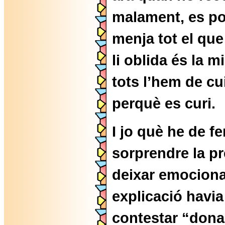
malament, es po
menja tot el que
li oblida és la 
tots l’hem de cu
perquè es curi.
I jo què he de f
sorprendre la p
deixar emociona
explicació havia 
contestar “donar-