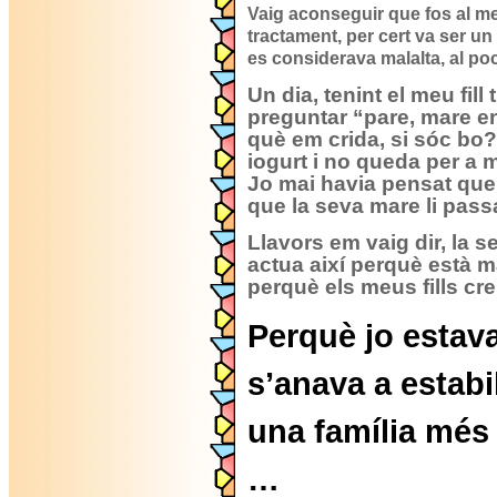
Vaig aconseguir que fos al m
tractament, per cert va ser u
es considerava malalta, al po
Un dia, tenint el meu fill
preguntar “pare, mare e
què em crida, si sóc bo
iogurt i no queda per a 
Jo mai havia pensat que 
que la seva mare li pas
Llavors em vaig dir, la 
actua així perquè està ma
perquè els meus fills cr
Perquè jo estava
s’anava a estabi
una família més 
…