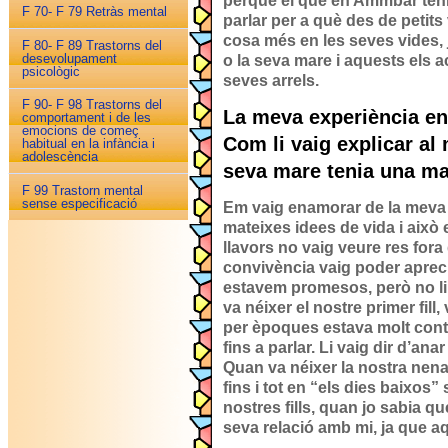
perquè el que en Ammbar teni
F 70- F 79 Retràs mental
parlar per a què des de petits
cosa més en les seves vides, j
F 80- F 89 Trastorns del
desevolupament
o la seva mare i aquests els
psicològic
seves arrels.
F 90- F 98 Trastorns del
La meva experiència en
comportament i de les
emocions de começ
Com li vaig explicar al 
habitual en la infància i
adolescència
seva mare tenia una mal
F 99 Trastorn mental
sense especificació
Em vaig enamorar de la meva 
mateixes idees de vida i això en
llavors no vaig veure res fora
convivència vaig poder aprec
estavem promesos, però no l
va néixer el nostre primer fill
per èpoques estava molt conten
fins a parlar. Li vaig dir d’an
Quan va néixer la nostra nena
fins i tot en “els dies baixos
nostres fills, quan jo sabia q
seva relació amb mi, ja que aq