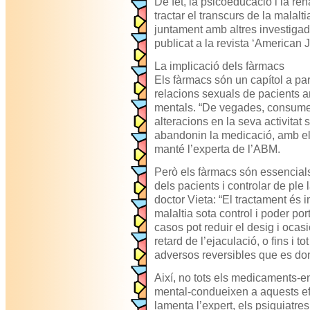
De fet, la psicoeducació i la reh
tractar el transcurs de la malalt
juntament amb altres investiga
publicat a la revista ‘American J
La implicació dels fàrmacs
Els fàrmacs són un capítol a part
relacions sexuals de pacients am
mentals. “De vegades, consume
alteracions en la seva activitat
abandonin la medicació, amb el
manté l’experta de l’ABM.
Però els fàrmacs són essencials
dels pacients i controlar de ple 
doctor Vieta: “El tractament és 
malaltia sota control i poder po
casos pot reduir el desig i oca
retard de l’ejaculació, o fins i t
adversos reversibles que es do
Així, no tots els medicaments-en
mental-condueixen a aquests efe
lamenta l’expert, els psiquiatre