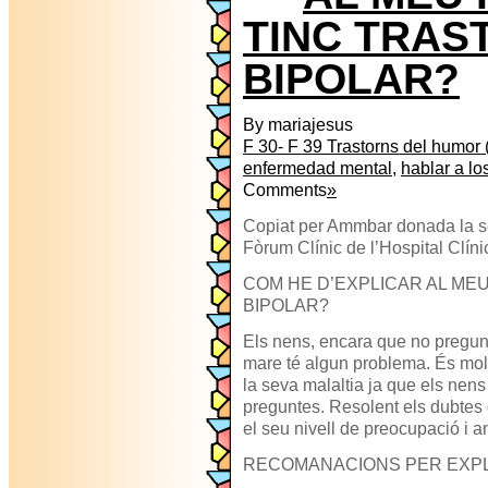
TINC TRAS
BIPOLAR?
By mariajesus
F 30- F 39 Trastorns del humor (
enfermedad mental
,
hablar a lo
Comments
»
Copiat per Ammbar donada la s
Fòrum Clínic de l’Hospital Clín
COM HE D’EXPLICAR AL MEU
BIPOLAR?
Els nens, encara que no pregun
mare té algun problema. És molt 
la seva malaltia ja que els nens
preguntes. Resolent els dubtes 
el seu nivell de preocupació i an
RECOMANACIONS PER EXPLI