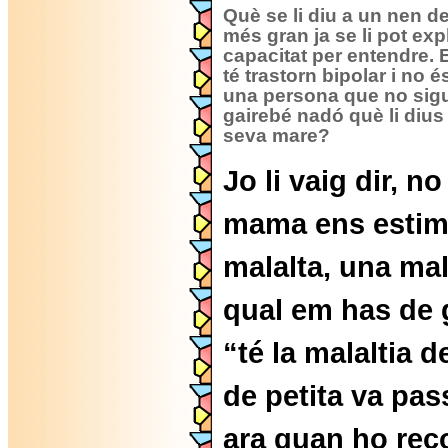
Què se li diu a un nen d
més gran ja se li pot exp
capacitat per entendre.
té trastorn bipolar i no é
una persona que no sig
gairebé nadó què li dius
seva mare?
Jo li vaig dir, n
mama ens estima
malalta, una mal
qual em has de g
“té la malaltia 
de petita va pas
ara quan ho rec