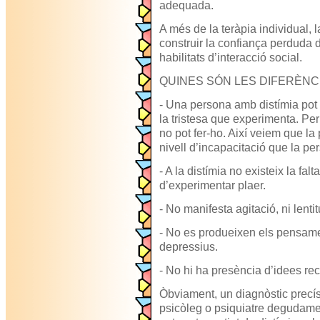
adequada.
A més de la teràpia individual, 
construir la confiança perduda d
habilitats d’interacció social.
QUINES SÓN LES DIFERÈNC
- Una persona amb distímia pot p
la tristesa que experimenta. Pe
no pot fer-ho. Així veiem que la 
nivell d’incapacitació que la pe
- A la distímia no existeix la falt
d’experimentar plaer.
- No manifesta agitació, ni lenti
- No es produeixen els pensamen
depressius.
- No hi ha presència d’idees rec
Òbviament, un diagnòstic precís
psicòleg o psiquiatre degudament