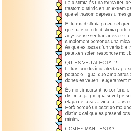
La distímia és una forma lleu de
trastorn distímic en un extrem d
que el trastorn depressiu més gre
El terme distímia prové del grec
que pateixen de distímia poden
anys sense ser tractades de cap
simplement persones una mica ab
és que es tracta d’un veritable t
pateixen solen respondre molt b
QUI ES VEU AFECTAT?
El trastorn distímic afecta apro
població i igual que amb altres 
dones es veuen lleugerament m
És molt important no confondre 
distímia, ja que qualsevol perso
etapa de la seva vida, a causa d
Però perquè un estat de malenco
distímic cal que es presenti tots
mínim.
COM ES MANIFESTA?