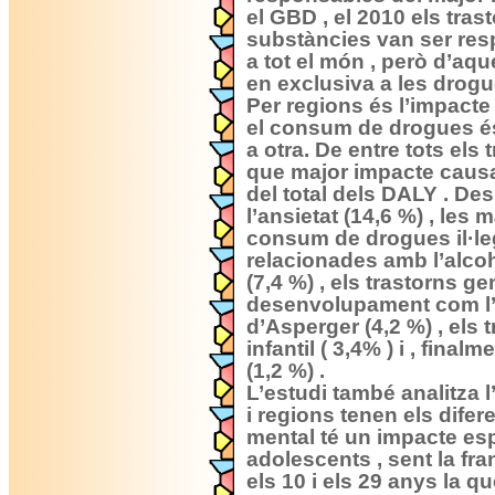
el GBD , el 2010 els tras
substàncies van ser res
a tot el món , però d’aq
en exclusiva a les drogu
Per regions és l’impacte 
el consum de drogues é
a otra. De entre tots els 
que major impacte causa
del total dels DALY . De
l’ansietat (14,6 %) , les
consum de drogues il·lega
relacionades amb l’alcoho
(7,4 %) , els trastorns ge
desenvolupament com l’
d’Asperger (4,2 %) , els
infantil ( 3,4% ) i , final
(1,2 %) .
L’estudi també analitza 
i regions tenen els difere
mental té un impacte esp
adolescents , sent la fr
els 10 i els 29 anys la 