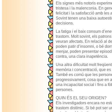
Els signes més notoris experime
tristesa i la malenconia. En gener
felicitat i la satisfacció amb les 
Sovint tenen una baixa autoestim
decisions.
La fatiga i el baix consum d’e
trastorn. Molt sovint, els patro
veuran afectats. En relació al 
poden patir d’insomni, o bé dorm
menjar, poden presentar episodi
contra, una clara inapetència.
Una altra dificultat molt freqüen
memòria i concentració, que es
També es comú que les persones
progressivament, cosa que en 
una incapacitat social i fins a f
persones.
QUIN ÉS EL SEU ORIGEN?
Els investigadors encara no es
trastorn distímic. Si bé pot se