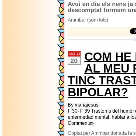
Avui en dia els nens ja 
descomptat formem una f
Ammbar (som tots)
COM HE 
AUG 13
20
AL MEU 
TINC TRAS
BIPOLAR?
By mariajesus
F 30- F 39 Trastorns del humor (
enfermedad mental
,
hablar a lo
Comments
»
Copiat per Ammbar donada la s