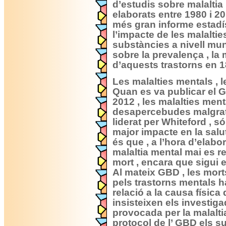
d’estudis sobre malaltia
elaborats entre 1980 i 201
més gran informe estadís
l’impacte de les malaltie
substàncies a nivell mun
sobre la prevalença , la 
d’aquests trastorns en 1
Les malalties mentals , 
Quan es va publicar el 
2012 , les malalties men
desapercebudes malgrat 
liderat per Whiteford , s
major impacte en la salut
és que , a l’hora d’elabo
malaltia mental mai es 
mort , encara que sigui 
Al mateix GBD , les mor
pels trastorns mentals 
relació a la causa física
insisteixen els investiga
provocada per la malalti
protocol de l’ GBD els s