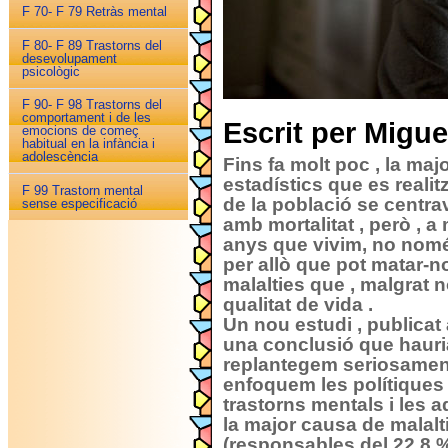
F 70- F 79 Retràs mental
F 80- F 89 Trastorns del
desevolupament
psicològic
F 90- F 98 Trastorns del
comportament i de les
Escrit per Migu
emocions de começ
habitual en la infància i
adolescència
Fins fa molt poc , la majo
estadístics que es realit
F 99 Trastorn mental
de la població se centra
sense especificació
amb mortalitat , però ,
anys que vivim, no nom
per allò que pot matar-n
malalties que , malgrat n
qualitat de vida .
Un nou estudi , publicat 
una conclusió que hauri
replantegem seriosamen
enfoquem les polítiques s
trastorns mentals i les a
la major causa de malalt
(responsables del 22,8 % 