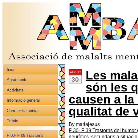
Inici
Les mala
AUG 13
30
Agraïments
són les 
Activitats
causen a la
Informació general
qualitat de 
Com fer-se soci/a
Tríptic
By mariajesus
F 30- F 39 Trastorns del humor (
F 00- F 09 Trastorns
neuròtics, secundaris a situaci