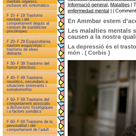
mentals orgànics,
Informació general
,
Malalties
| 
inclosos els sintomàtics
enfermedad mental
| | Commen
F 10 -F 19 Trastorns
mentals i del
En Ammbar estem d’acor
comportament deguts al
consum de sustàncies
Les malalties mentals 
psicòtropes.
causen a la nostra quali
F 20- F 29 Esquizofrènia,
trastorn esquizotípic i
La depressió és el trasto
trastorns de idees
món . ( Corbis )
delirants
F 30- F 39 Trastorns del
humor (afectius)
F 40- F 49 Trastorns
neuròtics, secundaris a
situacions estresants i
somatomorfos
F 50- F 59 Trastorns del
comportament associats
a disfuncions fisiològiques
i a factors somàtics
F 60- F 69 Trastorns de la
personalitat i del
comportament de l’adult