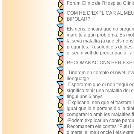
Fòrum Clínic de l’Hospital Clín
COM HE D’EXPLICAR AL MEU
BIPOLAR?
Els nens, encara que no pregun
mare té algun problema. És molt 
la seva malaltia ja que els nens
preguntes. Resolent els dubtes 
el seu nivell de preocupació i an
RECOMANACIONS PER EXPLI
-Tindrem en compte el nivell evo
llenguatge
-Esperarem que el nen tingui ed
significa tenir una malaltia del 
tingui uns 6 anys
-Explicar al nen que el trastorn 
igual que la hipertensió o la diab
comparar-lo amb les malalties f
-Podem explicar un conte perquè
Recomanem els contes “Fufu i l
dimarts, el meu oncle i els extra