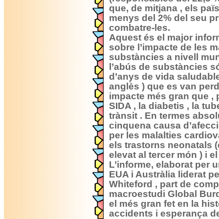
que, de mitjana , els pa
menys del 2% del seu pr
combatre-les.
Aquest és el major infor
sobre l’impacte de les ma
substàncies a nivell mund
l’abús de substàncies s
d’anys de vida saludable
anglès ) que es van perdr
impacte més gran que , p
SIDA , la diabetis , la tu
trànsit . En termes absolu
cinquena causa d’afecc
per les malalties cardiov
els trastorns neonatals 
elevat al tercer món ) i el
L’informe, elaborat per u
EUA i Austràlia liderat p
Whiteford , part de comp
macroestudi Global Burd
el més gran fet en la hist
accidents i esperança d