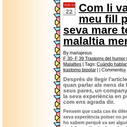
Com li va
AUG 13
22
meu fill p
seva mare t
malaltia me
By mariajesus
F 30- F 39 Trastorns del humor (
Malalties
| Tags:
Cuándo hablar 
trastorno bipolar
| | Comments
»
Després de llegir l’artic
quan parlar als nens de 
seus pares, un company
la seva experiència en p
com ens agrada dir.
Pensem que cada cas és difere
seva experiència potser no po
ho sabem perquè va ser algun