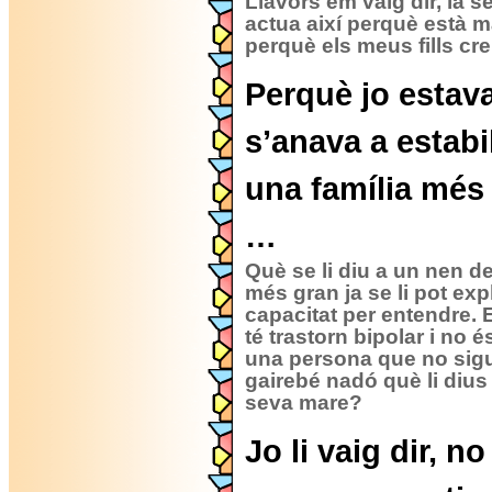
Llavors em vaig dir, la 
actua així perquè està ma
perquè els meus fills cr
Perquè jo estava
s’anava a estabi
una família més 
…
Què se li diu a un nen d
més gran ja se li pot exp
capacitat per entendre.
té trastorn bipolar i no é
una persona que no sig
gairebé nadó què li dius
seva mare?
Jo li vaig dir, n