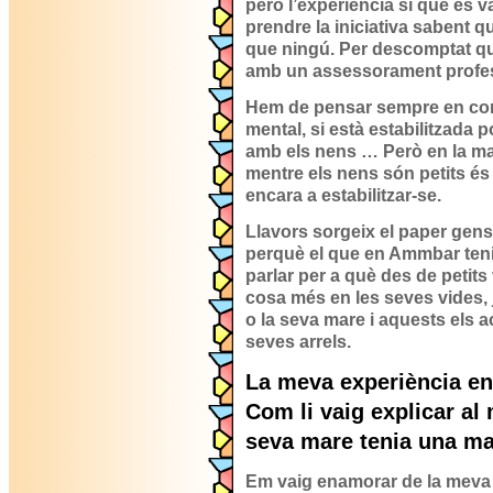
però l’experiència sí que és v
prendre la iniciativa sabent qu
que ningú. Per descomptat qu
amb un assessorament profes
Hem de pensar sempre en com
mental, si està estabilitzada p
amb els nens … Però en la ma
mentre els nens són petits és
encara a estabilitzar-se.
Llavors sorgeix el paper gens f
perquè el que en Ammbar teni
parlar per a què des de petits
cosa més en les seves vides, j
o la seva mare i aquests els
seves arrels.
La meva experiència en
Com li vaig explicar al 
seva mare tenia una mal
Em vaig enamorar de la meva 