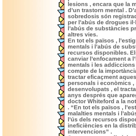
lesions , encara que la m
d’un trastorn mental . D
sobredosis són registr
per l’abús de drogues il
l’abús de substàncies p
altres vies.
En tot els països , l’est
mentals i l’abús de subs
recursos disponibles. El
canviar l’enfocament a l’
mentals i les addiccion
compte de la importànci
tractar eficaçment aques
personals i econòmics , i
desenvolupats , el trac
anys després que aparegu
doctor Whiteford a la no
. “En tot els països , l’
malalties mentals i l’ab
l’ús dels recursos dispo
ineficiències en la distr
intervencions” .