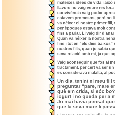
mateixes idees de vida i això en
llavors no vaig veure res fora
convivència vaig poder aprec
estavem promesos, però no l
va néixer el nostre primer fill
per èpoques estava molt conten
fins a parlar. Li vaig dir d’an
Quan va néixer la nostra nena
fins i tot en “els dies baixos
nostres fills, quan jo sabia q
seva relació amb mi, ja que aq
Vaig aconseguir que fos al m
tractament, per cert va ser u
es considerava malalta, al po
Un dia, tenint el meu fill
preguntar “pare, mare e
què em crida, si sóc bo
iogurt i no queda per a 
Jo mai havia pensat que 
que la seva mare li pas