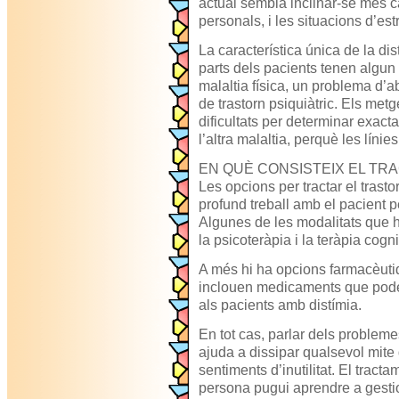
actual sembla inclinar-se més ca
personals, i les situacions d’est
La característica única de la di
parts dels pacients tenen algun
malaltia física, un problema d’a
de trastorn psiquiàtric. Els met
dificultats per determinar exact
l’altra malaltia, perquè les línie
EN QUÈ CONSISTEIX EL TR
Les opcions per tractar el trasto
profund treball amb el pacient 
Algunes de les modalitats que 
la psicoteràpia i la teràpia cogn
A més hi ha opcions farmacèutiqu
inclouen medicaments que pode
als pacients amb distímia.
En tot cas, parlar dels probleme
ajuda a dissipar qualsevol mite
sentiments d’inutilitat. El trac
persona pugui aprendre a gesti