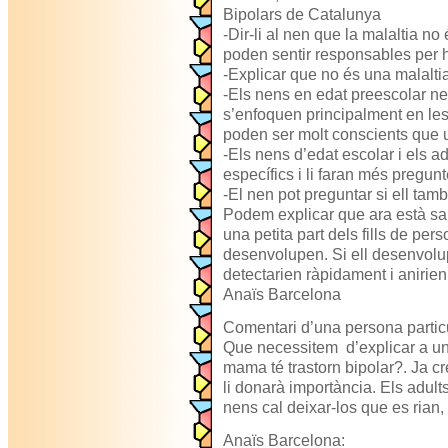
Bipolars de Catalunya
-Dir-li al nen que la malaltia no
poden sentir responsables per h
-Explicar que no és una malalti
-Els nens en edat preescolar n
s’enfoquen principalment en le
poden ser molt conscients que 
-Els nens d’edat escolar i els 
específics i li faran més pregun
-El nen pot preguntar si ell tamb
Podem explicar que ara està sa 
una petita part dels fills de pe
desenvolupen. Si ell desenvolup
detectarien ràpidament i anirie
Anaïs Barcelona
Comentari d’una persona particu
Que necessitem d’explicar a u
mama té trastorn bipolar?. Ja c
li donarà importància. Els adul
nens cal deixar-los que es rian, 
Anaïs Barcelona: