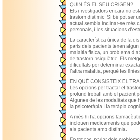
QUIN ÉS EL SEU ORIGEN?
Els investigadors encara no es
trastorn distímic. Si bé pot se
actual sembla inclinar-se més ca
personals, i les situacions d’est
La característica única de la di
parts dels pacients tenen algun
malaltia física, un problema d’a
de trastorn psiquiàtric. Els met
dificultats per determinar exact
l’altra malaltia, perquè les línie
EN QUÈ CONSISTEIX EL TR
Les opcions per tractar el trasto
profund treball amb el pacient 
Algunes de les modalitats que 
la psicoteràpia i la teràpia cogn
A més hi ha opcions farmacèutiqu
inclouen medicaments que pode
als pacients amb distímia.
En tot cas, parlar dels probleme