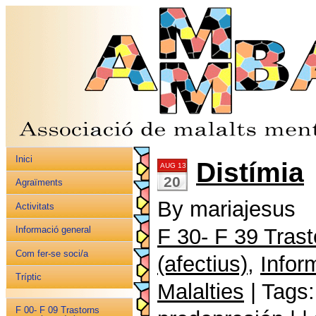
Inici
Distímia
AUG 13
20
Agraïments
By mariajesus
Activitats
F 30- F 39 Tras
Informació general
Com fer-se soci/a
(afectius)
,
Infor
Tríptic
Malalties
| Tags
F 00- F 09 Trastorns