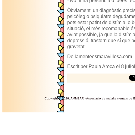
- No hi ha presència d’idees rec
Òbviament, un diagnòstic precís
psicòleg o psiquiatre degudament
pots estar patint de distímia, o
situació, el més recomanable é
aviat possible, ja que la distími
depressió, trastorn que sí que 
gravetat.
De lamenteesmaravillosa.com
Escrit per Paula Aroca el 8 juli
Copyright © 2026. AMMBAR - Associació de malalts mentals de Ba