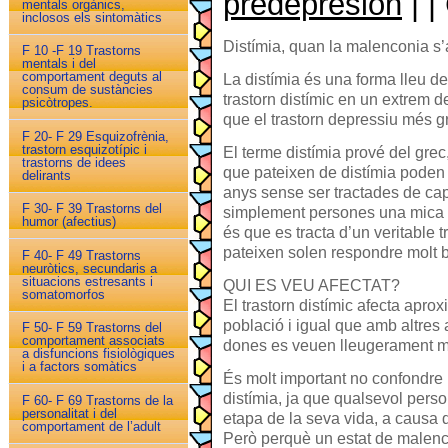
predepresión
| 
mentals orgànics,
inclosos els sintomàtics
Distímia, quan la malenconia s’
F 10 -F 19 Trastorns
mentals i del
comportament deguts al
La distímia és una forma lleu de
consum de sustàncies
trastorn distímic en un extrem d
psicòtropes.
que el trastorn depressiu més gre
F 20- F 29 Esquizofrènia,
trastorn esquizotípic i
El terme distímia prové del grec
trastorns de idees
que pateixen de distímia poden
delirants
anys sense ser tractades de cap
F 30- F 39 Trastorns del
simplement persones una mica ab
humor (afectius)
és que es tracta d’un veritable t
pateixen solen respondre molt b
F 40- F 49 Trastorns
neuròtics, secundaris a
situacions estresants i
QUI ES VEU AFECTAT?
somatomorfos
El trastorn distímic afecta apro
població i igual que amb altres 
F 50- F 59 Trastorns del
comportament associats
dones es veuen lleugerament m
a disfuncions fisiològiques
i a factors somàtics
És molt important no confondre 
distímia, ja que qualsevol perso
F 60- F 69 Trastorns de la
personalitat i del
etapa de la seva vida, a causa d
comportament de l’adult
Però perquè un estat de malenco