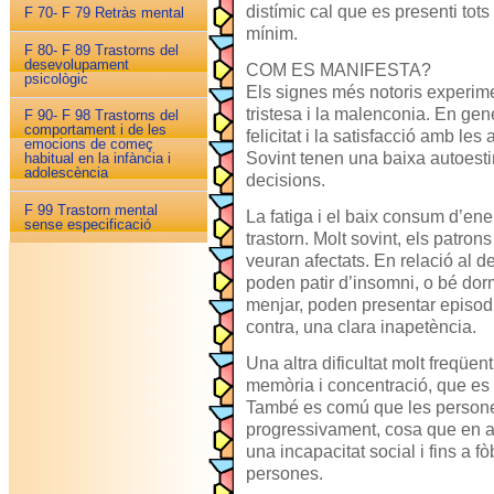
distímic cal que es presenti tots
F 70- F 79 Retràs mental
mínim.
F 80- F 89 Trastorns del
desevolupament
COM ES MANIFESTA?
psicològic
Els signes més notoris experime
tristesa i la malenconia. En gener
F 90- F 98 Trastorns del
comportament i de les
felicitat i la satisfacció amb les 
emocions de começ
Sovint tenen una baixa autoestim
habitual en la infància i
adolescència
decisions.
F 99 Trastorn mental
La fatiga i el baix consum d’e
sense especificació
trastorn. Molt sovint, els patro
veuran afectats. En relació al 
poden patir d’insomni, o bé dorm
menjar, poden presentar episodi
contra, una clara inapetència.
Una altra dificultat molt freqüen
memòria i concentració, que es
També es comú que les persones
progressivament, cosa que en 
una incapacitat social i fins a f
persones.