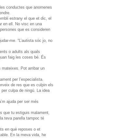
de les conductes que anomenes
endre.
bli estrany el que et dic, el
r en ell. No visc en una
s persones que es consideren
udar-me. “L’autista sóc jo, no
nts o adults als quals
quan faig les coses bé. És
 mateixes. Pot arribar un
ament per l’especialista.
rveix de res que es culpin els
 per culpa de ningú. La idea
a’m ajuda per ser més
es que tu estiguis malament,
 la teva parella tampoc té
nts en què reposes o et
table. En la meva vida, he