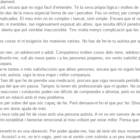
malament.
d, encara que no sigui fàcil d’entendre. Té la seva pròpia lògica i moltes 
món des de la meva especial forma de ser i percebre. Fes un esforç per compr
plicades. El meu món no és complex i tancat, sinó simple. Encara que et sem
 ni mentides, tan ingènuament exposat als altres, que resulta difícil penetra
tan oberta que pot semblar inaccessible. Tinc molta menys complicació que le
coses ni m’exigeixis les mateixes rutines. No has de fer-te tu autista per aj
n nen, un adolescent o adult. Comparteixo moltes coses dels nens, adolesce
ivertir-me, vull als meus pares i a les persones properes, em sento satisfet 
separa.
r-te tantes o més satisfaccions que altres persones, encara que no siguin les
óc autista, sigui la teva major i millor companyia.
han dit que he de prendre una medicació, procura que sigui revisada periòdic
ulpa del que em passa. Tampoc la tenen els professionals que m’ajuden. No se
reaccions i conductes poden ser difícils de comprendre o afrontar, però no és
ent en relació amb el meu problema.
 per sobre del que sóc capaç de fer. Però demana-m’ho el que puc fer. Dón
no em donis ajuda de més.
teva vida pel fet de viure amb una persona autista. A mi no em serveix de r
ito estabilitat i benestar emocional al meu voltant per estar millor. Pensa que
nvertir-lo en una obsessió. Per poder ajudar-me, has de tenir els teus mome
s. Acosta’t a mi, no te’n vagis, però no et sentis com sotmès a un pes insupor