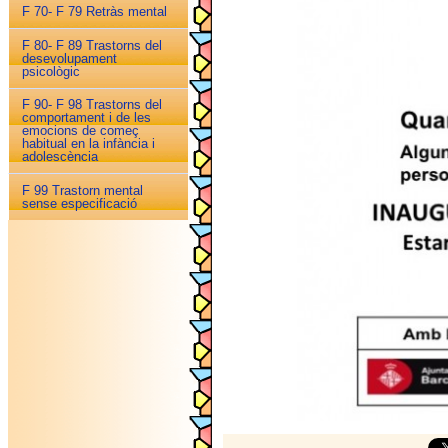
F 70- F 79 Retràs mental
F 80- F 89 Trastorns del
desevolupament
psicològic
F 90- F 98 Trastorns del
comportament i de les
emocions de começ
habitual en la infància i
adolescència
F 99 Trastorn mental
sense especificació