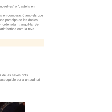
ovel·les” o “castells en
tges en comparació amb els que
c participo de les dobles
, ordenada i tranquil·la. Ser
atisfactòria com la teva
és de les seves dots
 assequible per a un auditori