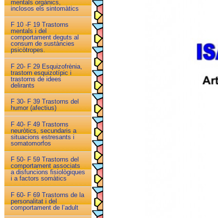
mentals orgànics,
inclosos els sintomàtics
F 10 -F 19 Trastorns
mentals i del
comportament deguts al
consum de sustàncies
psicòtropes.
F 20- F 29 Esquizofrènia,
trastorn esquizotípic i
trastorns de idees
delirants
F 30- F 39 Trastorns del
humor (afectius)
F 40- F 49 Trastorns
neuròtics, secundaris a
situacions estresants i
somatomorfos
F 50- F 59 Trastorns del
comportament associats
a disfuncions fisiològiques
i a factors somàtics
F 60- F 69 Trastorns de la
personalitat i del
comportament de l’adult