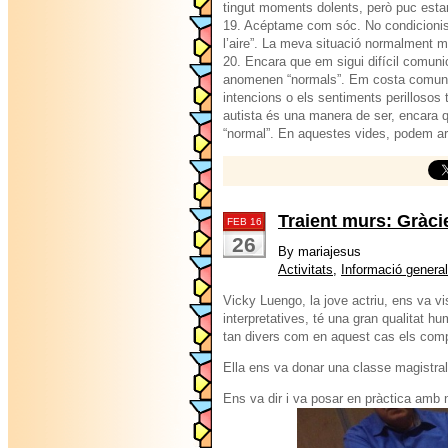
tingut moments dolents, però puc estar
19. Acéptame com sóc. No condicionis l
l’aire”. La meva situació normalment mi
20. Encara que em sigui difícil comuni
anomenen “normals”. Em costa comunica
intencions o els sentiments perillosos t
autista és una manera de ser, encara qu
“normal”. En aquestes vides, podem arr
Traient murs: Gràci
FEB 16
26
By mariajesus
Activitats
,
Informació general
Vicky Luengo, la jove actriu, ens va v
interpretatives, té una gran qualitat h
tan divers com en aquest cas els comp
Ella ens va donar una classe magistral
Ens va dir i va posar en pràctica amb no