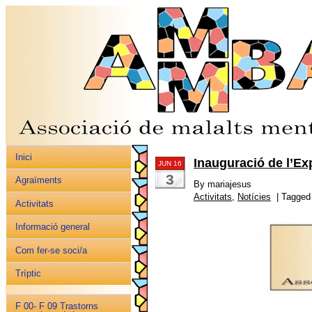
Inici
Inauguració de l’E
JUN 16
3
Agraïments
By mariajesus
Activitats
,
Notícies
| Tagged
Activitats
Informació general
Com fer-se soci/a
Tríptic
F 00- F 09 Trastorns