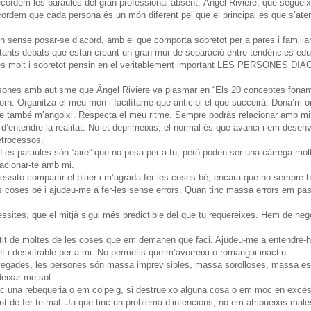
ordem les paraules del gran professional absent, Àngel Riviere, que segueix
cordem que cada persona és un món diferent pel que el principal és que s’at
en sense posar-se d’acord, amb el que comporta sobretot per a pares i famili
 tants debats que estan creant un gran mur de separació entre tendències edu
e és molt i sobretot pensin en el veritablement important LES PERSONES
persones amb autisme que Ángel Riviere va plasmar en “Els 20 conceptes fonam
n. Organitza el meu món i facilítame que anticipi el que succeirà. Dóna’m or
que també m’angoixi. Respecta el meu ritme. Sempre podràs relacionar amb m
d’entendre la realitat. No et deprimeixis, el normal és que avanci i em dese
etrocessos.
. Les paraules són “aire” que no pesa per a tu, però poden ser una càrrega mo
lacionar-te amb mi.
cessito compartir el plaer i m’agrada fer les coses bé, encara que no sempre
 coses bé i ajudeu-me a fer-les sense errors. Quan tinc massa errors em passa
ssites, que el mitjà sigui més predictible del que tu requereixes. Hem de nego
entit de moltes de les coses que em demanen que faci. Ajudeu-me a entendre
t i desxifrable per a mi. No permetis que m’avorreixi o romangui inactiu.
egades, les persones són massa imprevisibles, massa sorolloses, massa es
deixar-me sol.
inc una rebequeria o em colpeig, si destrueixo alguna cosa o em moc en excés,
t de fer-te mal. Ja que tinc un problema d’intencions, no em atribueixis males