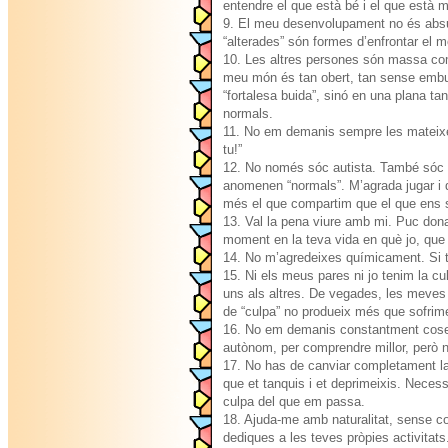
entendre el que està bé i el que està 
9. El meu desenvolupament no és absur
“alterades” són formes d’enfrontar el 
10. Les altres persones són massa com
meu món és tan obert, tan sense embuts
“fortalesa buida”, sinó en una plana 
normals.
11. No em demanis sempre les mateixes 
tu!”
12. No només sóc autista. També sóc u
anomenen “normals”. M’agrada jugar i d
més el que compartim que el que ens 
13. Val la pena viure amb mi. Puc dona
moment en la teva vida en què jo, que s
14. No m’agredeixes químicament. Si t’
15. Ni els meus pares ni jo tenim la c
uns als altres. De vegades, les meves 
de “culpa” no produeix més que sofrim
16. No em demanis constantment coses
autònom, per comprendre millor, però 
17. No has de canviar completament la 
que et tanquis i et deprimeixis. Necess
culpa del que em passa.
18. Ajuda-me amb naturalitat, sense co
dediques a les teves pròpies activitat