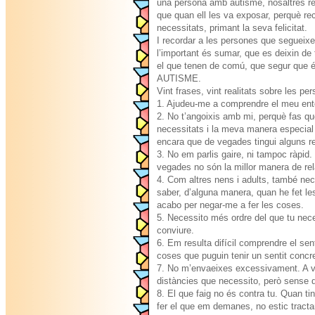
una persona amb autisme, nosaltres rec
que quan ell les va exposar, perquè re
necessitats, primant la seva felicitat.
I recordar a les persones que segueix
l’important és sumar, que es deixin de
el que tenen de comú, que segur qu
AUTISME.
Vint frases, vint realitats sobre les 
1. Ajudeu-me a comprendre el meu entor
2. No t’angoixis amb mi, perquè fas 
necessitats i la meva manera especial 
encara que de vegades tingui alguns r
3. No em parlis gaire, ni tampoc ràpid
vegades no són la millor manera de re
4. Com altres nens i adults, també ne
saber, d’alguna manera, quan he fet les
acabo per negar-me a fer les coses.
5. Necessito més ordre del que tu nece
conviure.
6. Em resulta difícil comprendre el s
coses que puguin tenir un sentit concre
7. No m’envaeixes excessivament. A v
distàncies que necessito, però sense 
8. El que faig no és contra tu. Quan t
fer el que em demanes, no estic tractan