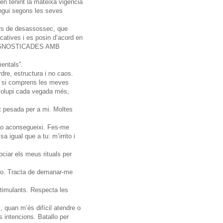
en tenint la mateixa vigència
engui segons les seves
ars de desassossec, que
catives i es posin d’acord en
 DIAGNOSTICADES AMB
entals”.
dre, estructura i no caos.
i si comprens les meves
nvolupi cada vegada més,
lt pesada per a mi. Moltes
 ho aconsegueixi. Fes-me
 igual que a tu: m’irrito i
ciar els meus rituals per
-ho. Tracta de demanar-me
timulants. Respecta les
 quan m’és difícil atendre o
 intencions. Batallo per