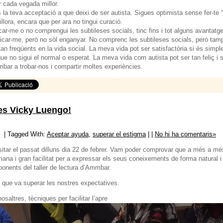
 cada vegada millor.
a teva acceptació a que deixi de ser autista. Sigues optimista sense fer-te “n
llora, encara que per ara no tingui curació.
car-me o no comprengui les subtileses socials, tinc fins i tot alguns avanta
r-me, però no sòl enganyar. No comprenc les subtileses socials, però tampo
an freqüents en la vida social. La meva vida pot ser satisfactòria si és simple
e no sigui el normal o esperat. La meva vida com autista pot ser tan feliç i s
ibar a trobar-nos i compartir moltes experiències.
es Vicky Luengo!
| Tagged With:
Aceptar ayuda
,
superar el estigma
| |
No hi ha comentaris»
isitar el passat dilluns dia 22 de febrer. Vam poder comprovar que a més a m
umana i gran facilitat per a expressar els seus coneixements de forma natural i
onents del taller de lectura d’Ammbar.
 que va superar les nostres expectatives.
saltres, tècniques per facilitar l’apre