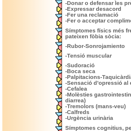
-Donar o defensar les p
-Expressar desacord
-Fer una reclamació
-Fer o acceptar complim
Símptomes físics més f
pateixen fòbia sòcia:
-Rubor-Sonrojamiento
-Tensió muscular
-Sudoració
-Boca seca
-Palpitacions-Taquicàrdi
-Sensació d’opressió al
-Cefalea
-Molèsties gastrointestin
diarrea)
-Tremolors (mans-veu)
-Calfreds
-Urgència urinària
Símptomes cognitius, p