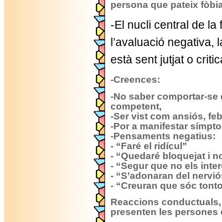
persona que pateix fòbia
-El nucli central de la 
l’avaluació negativa,
està sent jutjat o critic
-Creences:
-No saber comportar-se
competent,
-Ser vist com ansiós, feb
-Por a manifestar símpto
-Pensaments negatius:
- “Faré el ridícul”
- “Quedaré bloquejat i n
- “Segur que no els inte
- “S’adonaran del nervió
- “Creuran que sóc tonto
Reaccions conductuals
presenten les persones q