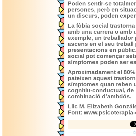
Poden sentir-se totalme
persones, però en situa
un discurs, poden experi
La fòbia social trastorna 
amb una carrera o amb un
exemple, un treballador 
ascens en el seu treball 
presentacions en públic
social pot començar set
símptomes poden ser es
Aproximadament el 80% 
pateixen aquest trastorn
símptomes quan reben un
cognitiu-conductual, de
combinació d’ambdós.
Llic M. Elízabeth Gonzá
Font: www.psicoterapia-