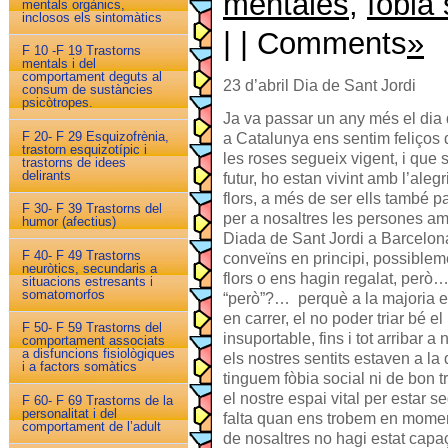
mentales
,
fobia 
mentals orgànics,
inclosos els sintomàtics
| | Comments
»
F 10 -F 19 Trastorns
mentals i del
comportament deguts al
23 d’abril Dia de Sant Jordi
consum de sustàncies
psicòtropes.
Ja va passar un any més el dia 
F 20- F 29 Esquizofrènia,
a Catalunya ens sentim feliços de
trastorn esquizotípic i
les roses segueix vigent, i que 
trastorns de idees
delirants
futur, ho estan vivint amb l’aleg
flors, a més de ser ells també p
F 30- F 39 Trastorns del
per a nosaltres les persones am
humor (afectius)
Diada de Sant Jordi a Barcelona
F 40- F 49 Trastorns
conveïns en principi, possiblem
neuròtics, secundaris a
flors o ens hagin regalat, però…
situacions estresants i
somatomorfos
“però”?… perquè a la majoria e
en carrer, el no poder triar bé e
F 50- F 59 Trastorns del
insuportable, fins i tot arribar a
comportament associats
a disfuncions fisiològiques
els nostres sentits estaven a l
i a factors somàtics
tinguem fòbia social ni de bon 
el nostre espai vital per estar 
F 60- F 69 Trastorns de la
personalitat i del
falta quan ens trobem en momen
comportament de l’adult
de nosaltres no hagi estat capaç 