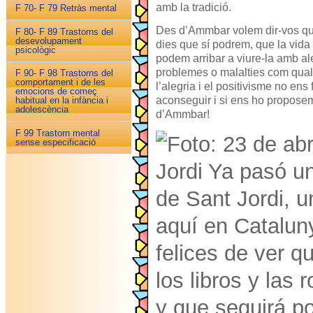
amb la tradició.
F 70- F 79 Retràs mental
Des d’Ammbar volem dir-vos que
F 80- F 89 Trastorns del
desevolupament
dies que sí podrem, que la vida
psicològic
podem arribar a viure-la amb a
problemes o malalties com qual
F 90- F 98 Trastorns del
comportament i de les
l’alegria i el positivisme no ens
emocions de começ
aconseguir i si ens ho propose
habitual en la infància i
adolescència
d’Ammbar!
F 99 Trastorn mental
sense especificació