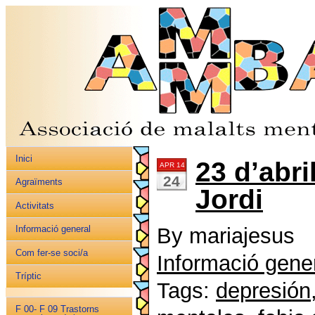
Inici
23 d’abri
APR 14
24
Agraïments
Jordi
Activitats
By mariajesus
Informació general
Com fer-se soci/a
Informació gene
Tríptic
Tags:
depresión
F 00- F 09 Trastorns