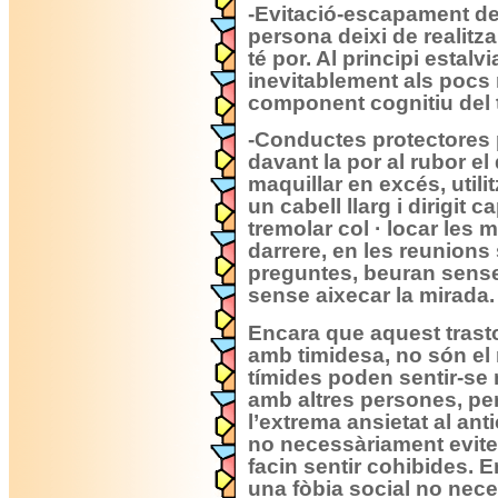
-Evitació-escapament de
persona deixi de realitzar
té por. Al principi estalv
inevitablement als pocs 
component cognitiu del t
-Conductes protectores p
davant la por al rubor el 
maquillar en excés, utili
un cabell llarg i dirigit c
tremolar col · locar les
darrere, en les reunions
preguntes, beuran sense 
sense aixecar la mirada.
Encara que aquest trast
amb timidesa, no són el
tímides poden sentir-se
amb altres persones, pe
l’extrema ansietat al anti
no necessàriament evite
facin sentir cohibides. 
una fòbia social no nec