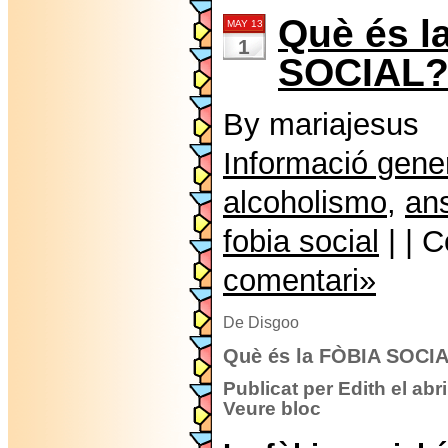
Què és l
MAY 13
1
SOCIAL
By mariajesus
Informació gene
alcoholismo
,
an
fobia social
| | 
comentari»
De Disgoo
Què és la FÒBIA SOCI
Publicat per Edith el abr
Veure bloc