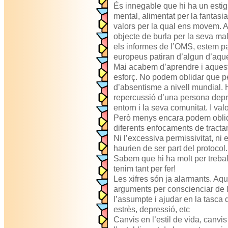
És innegable que hi ha un estigm
mental, alimentat per la fantasi
valors per la qual ens movem. 
objecte de burla per la seva mal
els informes de l’OMS, estem p
europeus patiran d’algun d’aques
Mai acabem d’aprendre i aquest
esforç. No podem oblidar que p
d’absentisme a nivell mundial. 
repercussió d’una persona depri
entorn i la seva comunitat. I val
Però menys encara podem oblida
diferents enfocaments de tracta
Ni l’excessiva permissivitat, ni 
haurien de ser part del protocol.
Sabem que hi ha molt per treball
tenim tant per fer!
Les xifres són ja alarmants. Aq
arguments per conscienciar de l
l’assumpte i ajudar en la tasca 
estrès, depressió, etc
Canvis en l’estil de vida, canvi