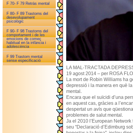
F 70- F 79 Retràs mental
F 80- F 89 Trastorns del
desevolupament
psicològic
F 90- F 98 Trastorns del
comportament i de les
emocions de começ
habitual en la infància i
adolescència
F 99 Trastorn mental
sense especificació
LA MAL-TRACTADA DEPRES
19 agost 2014 – per ROSA F
La mort de Robin Williams ha g
depressió i la manera en què la 
mental.
Encara que el suïcidi d’una pers
en aquest cas, gràcies a l’encan
despertat un avís que qüestion
problemes de salut mental.
Ja el 2010 l’European Network 
seu “Declaració d’Edimburg sobr
benestar a la feina”, inclou dins