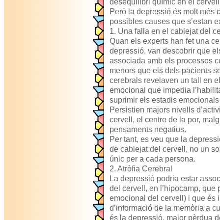
desequilibri químic en el cervell
Però la depressió és molt més 
possibles causes que s’estan e
1. Una falla en el cablejat del ce
Quan els experts han fet una ce
depressió, van descobrir que els 
associada amb els processos cog
menors que els dels pacients s
cerebrals revelaven un tall en 
emocional que impedia l’habilita
suprimir els estadis emocionals
Persistien majors nivells d’activ
cervell, el centre de la por, malg
pensaments negatius.
Per tant, es veu que la depress
de cablejat del cervell, no un sol
únic per a cada persona.
2. Atròfia Cerebral
La depressió podria estar assoc
del cervell, en l’hipocamp, que 
emocional del cervell) i que és 
d’informació de la memòria a cu
és la depressió, major pèrdua d