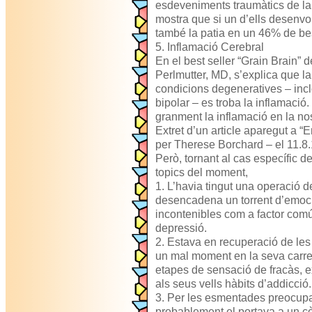
esdeveniments traumàtics de la
mostra que si un d’ells desenvo
també la patia en un 46% de be
5. Inflamació Cerebral
En el best seller “Grain Brain”
Perlmutter, MD, s’explica que la
condicions degeneratives – incl
bipolar – es troba la inflamació
granment la inflamació en la nost
Extret d’un article aparegut a 
per Therese Borchard – el 11.8
Però, tornant al cas específic 
topics del moment,
1. L’havia tingut una operació 
desencadena un torrent d’emocio
incontenibles com a factor comú
depressió.
2. Estava en recuperació de les
un mal moment en la seva carr
etapes de sensació de fracàs, e
als seus vells hàbits d’addicció.
3. Per les esmentades preocupa
probablement el portava a un c