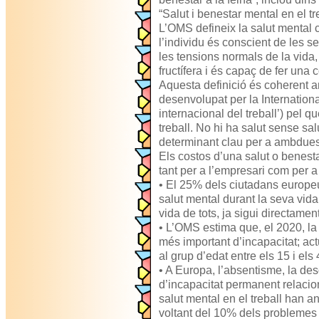
“Salut i benestar mental en el tr
L’OMS defineix la salut mental 
l’individu és conscient de les s
les tensions normals de la vida, 
fructífera i és capaç de fer una 
Aquesta definició és coherent a
desenvolupat per la Internation
internacional del treball’) pel qu
treball. No hi ha salut sense salu
determinant clau per a ambdues
Els costos d’una salut o benesta
tant per a l’empresari com per a 
• El 25% dels ciutadans europ
salut mental durant la seva vida
vida de tots, ja sigui directamen
• L’OMS estima que, el 2020, l
més important d’incapacitat; ac
al grup d’edat entre els 15 i els
• A Europa, l’absentisme, la deso
d’incapacitat permanent relacio
salut mental en el treball han a
voltant del 10% dels problemes c