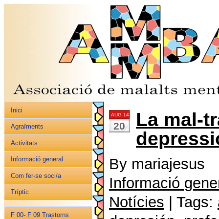
Inici
La mal-t
AUG 14
20
Agraïments
depressi
Activitats
By mariajesus
Informació general
Com fer-se soci/a
Informació gene
Tríptic
Notícies
| Tags:
F 00- F 09 Trastorns