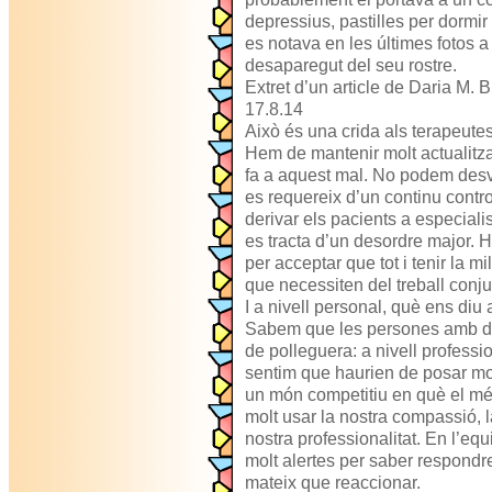
depressius, pastilles per dormir i
es notava en les últimes fotos a
desaparegut del seu rostre.
Extret d’un article de Daria M. 
17.8.14
Això és una crida als terapeute
Hem de mantenir molt actualitza
fa a aquest mal. No podem desva
es requereix d’un continu contro
derivar els pacients a especial
es tracta d’un desordre major. H
per acceptar que tot i tenir la mi
que necessiten del treball conju
I a nivell personal, què ens diu
Sabem que les persones amb de
de polleguera: a nivell profession
sentim que haurien de posar mol
un món competitiu en què el més 
molt usar la nostra compassió, 
nostra professionalitat. En l’equ
molt alertes per saber respondr
mateix que reaccionar.