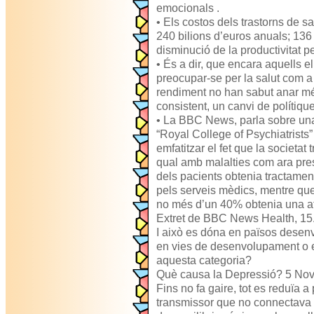
emocionals .
• Els costos dels trastorns de s
240 bilions d’euros anuals; 136
disminució de la productivitat p
• És a dir, que encara aquells el
preocupar-se per la salut com 
rendiment no han sabut anar mé
consistent, un canvi de polítiqu
• La BBC News, parla sobre una 
“Royal College of Psychiatrists
emfatitzar el fet que la societa
qual amb malalties com ara pres
dels pacients obtenia tractamen
pels serveis mèdics, mentre qu
no més d’un 40% obtenia una at
Extret de BBC News Health, 15.
I això es dóna en països desen
en vies de desenvolupament o en
aquesta categoria?
Què causa la Depressió? 5 Nov
Fins no fa gaire, tot es reduïa 
transmissor que no connectava