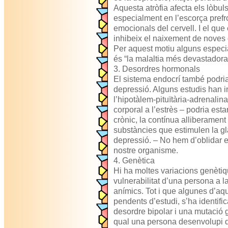
Aquesta atròfia afecta els lòbuls
especialment en l’escorça prefr
emocionals del cervell. I el qu
inhibeix el naixement de noves 
Per aquest motiu alguns especi
és “la malaltia més devastadora 
3. Desordres hormonals
El sistema endocrí també podria
depressió. Alguns estudis han in
l’hipotàlem-pituïtària-adrenalin
corporal a l’estrès – podria esta
crònic, la contínua alliberament 
substàncies que estimulen la glà
depressió. – No hem d’oblidar el
nostre organisme.
4. Genètica
Hi ha moltes variacions genèti
vulnerabilitat d’una persona a l
anímics. Tot i que algunes d’aq
pendents d’estudi, s’ha identific
desordre bipolar i una mutació
qual una persona desenvolupi d