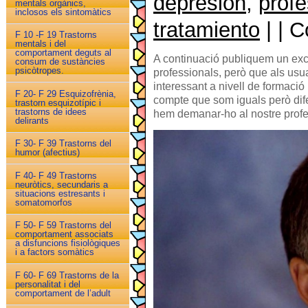
depresión
,
profe
mentals orgànics,
inclosos els sintomàtics
tratamiento
| | 
F 10 -F 19 Trastorns
mentals i del
comportament deguts al
A continuació publiquem un excel·
consum de sustàncies
psicòtropes.
professionals, però que als usu
interessant a nivell de formació
F 20- F 29 Esquizofrènia,
compte que som iguals però dife
trastorn esquizotípic i
trastorns de idees
hem demanar-ho al nostre prof
delirants
F 30- F 39 Trastorns del
humor (afectius)
F 40- F 49 Trastorns
neuròtics, secundaris a
situacions estresants i
somatomorfos
F 50- F 59 Trastorns del
comportament associats
a disfuncions fisiològiques
i a factors somàtics
F 60- F 69 Trastorns de la
personalitat i del
comportament de l’adult