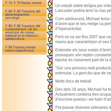
F 70- F 79 Retràs mental
Un estudi sobre teràpia per inter
Lancaster podria tenir la clau p
F 80- F 89 Trastorns del
desevolupament
psicològic
Com adolescent, Michael tenia c
d’ànim que el seu metge va pens
F 90- F 98 Trastorns del
d’hiperactivitat.
comportament i de les
emocions de começ
habitual en la infància i
Però no va ser fins 2007 que v
adolescència
mania que caracteritzen el seu t
F 99 Trastorn mental
Entendre els seus estats d’ànim i
sense especificació
provoquen són reptes constants p
bipolar és clarament part de la 
“Sóc una persona molt producti
estimulat. La gent diu que de 
Molts llocs de treball
Des dels 16 anys, Michael ha tin
Actualment combina tres ocupac
d’escriure poesia i ser tutor d’a
Pot passar diverses setmanes d