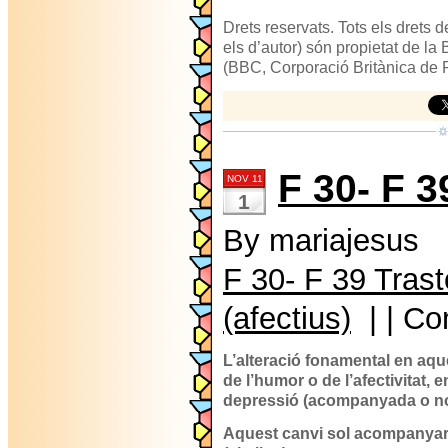
Drets reservats. Tots els drets d
els d’autor) són propietat de la
(BBC, Corporació Britànica de R
F 30- F 3
NOV 11
1
By mariajesus
F 30- F 39 Tras
(afectius)
| | C
L’alteració fonamental en aqu
de l’humor o de l’afectivitat, e
depressió (acompanyada o no d
Aquest canvi sol acompanyar-s