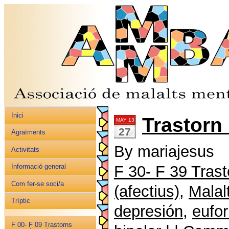
Inici
Trastorn 
MAY 13
27
Agraïments
By mariajesus
Activitats
F 30- F 39 Tras
Informació general
Com fer-se soci/a
(afectius)
,
Malal
Tríptic
depresión
,
eufor
F 00- F 09 Trastorns