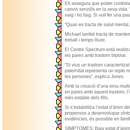
Ell assegura que poder controlar
canvis senzills en la seva vida.
vaig i ho faig. Si vull fer una pau
“Quan es tracta de salut mental,
Michael també tracta de mantenir
treball i temps lliure.
El Centre Spectrum està realitz
els pares amb trastorn bipolar.
“Si vius un trastorn caracteritzat 
paternitat representa un repte m
les persones”, explica Jones.
Amb la creació d’una eina mult
en pares amb aquest trastorn, l
més estable dels fills.
Si s’estabilitza l’estat d’ànim d
propensos a desenvolupar sínt
evidències, és possible en famíl
SÍMPTOMES: Baix estat d’ànim, 