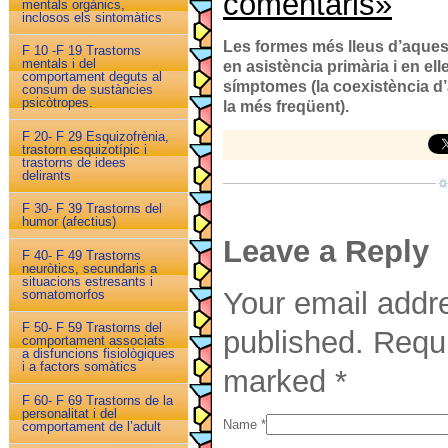
comentaris»
mentals orgànics,
inclosos els sintomàtics
Les formes més lleus d’aques
F 10 -F 19 Trastorns
mentals i del
en asistència primària i en el
comportament deguts al
símptomes (la coexistència d’
consum de sustàncies
psicòtropes.
la més freqüent).
F 20- F 29 Esquizofrènia,
trastorn esquizotípic i
trastorns de idees
delirants
F 30- F 39 Trastorns del
humor (afectius)
Leave a Reply
F 40- F 49 Trastorns
neuròtics, secundaris a
situacions estresants i
Your email addre
somatomorfos
F 50- F 59 Trastorns del
published. Requi
comportament associats
a disfuncions fisiològiques
i a factors somàtics
marked
*
F 60- F 69 Trastorns de la
personalitat i del
Name
*
comportament de l’adult