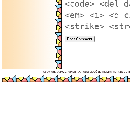
<code> <del d
<em> <i> <q c
<strike> <str
Copyright © 2026. AMMBAR - Associació de malalts mentals de Ba