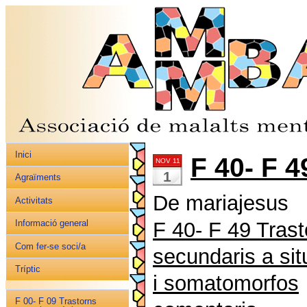
Inici
F 40- F 4
NOV 11
1
Agraïments
De mariajesus
Activitats
F 40- F 49 Trast
Informació general
Com fer-se soci/a
secundaris a sit
Tríptic
i somatomorfos
F 00- F 09 Trastorns