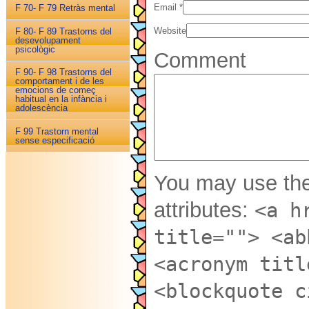
Email
*
F 70- F 79 Retràs mental
Website
F 80- F 89 Trastorns del
desevolupament
psicològic
Comment
F 90- F 98 Trastorns del
comportament i de les
emocions de começ
habitual en la infància i
adolescència
F 99 Trastorn mental
sense especificació
You may use th
attributes:
<a h
title=""> <ab
<acronym titl
<blockquote c