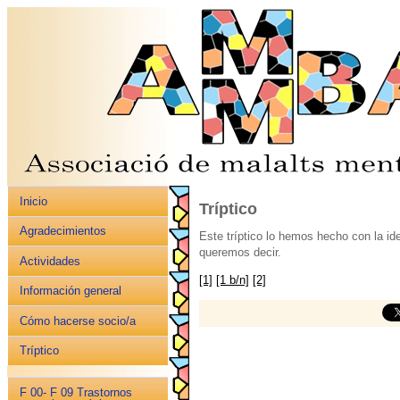
Inicio
Tríptico
Agradecimientos
Este tríptico lo hemos hecho con la ide
queremos decir.
Actividades
[1]
[1 b/n]
[2]
Información general
Cómo hacerse socio/a
Tríptico
F 00- F 09 Trastornos