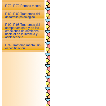
F 70- F 79 Retraso mental
F 80- F 89 Trastornos del
desarrollo psicológico
F 90- F 98 Trastornos del
comportamiento y de las
emociones de comienzo
habitual en la infancia y
adolescencia
F 99 Trastorno mental sin
especificación