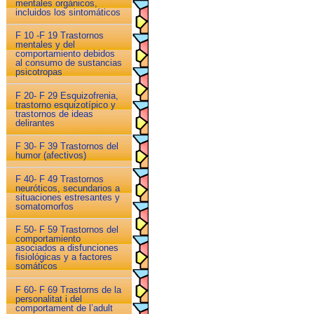
mentales orgánicos,
incluidos los sintomáticos
F 10 -F 19 Trastornos
mentales y del
comportamiento debidos
al consumo de sustancias
psicotropas
F 20- F 29 Esquizofrenia,
trastorno esquizotípico y
trastornos de ideas
delirantes
F 30- F 39 Trastornos del
humor (afectivos)
F 40- F 49 Trastornos
neuróticos, secundarios a
situaciones estresantes y
somatomorfos
F 50- F 59 Trastornos del
comportamiento
asociados a disfunciones
fisiológicas y a factores
somáticos
F 60- F 69 Trastorns de la
personalitat i del
comportament de l’adult