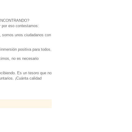
 ENCONTRANDO?
r por eso contestamos:
os, somos unos ciudadanos con
inmersión positiva para todos.
cimos, no es necesario
ecibiendo. Es un tesoro que no
untarios. ¡Cuánta calidad