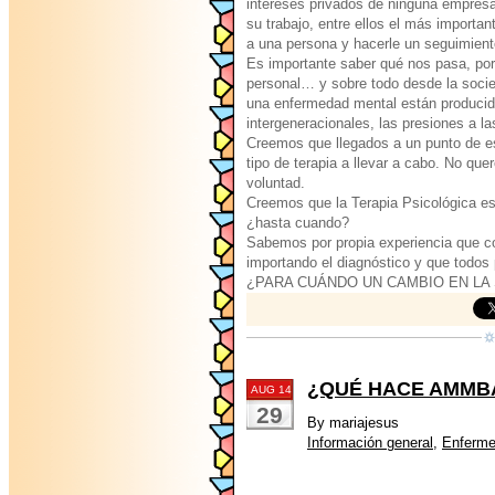
intereses privados de ninguna empresa
su trabajo, entre ellos el más import
a una persona y hacerle un seguimient
Es importante saber qué nos pasa, por
personal… y sobre todo desde la soci
una enfermedad mental están producida
intergeneracionales, las presiones a l
Creemos que llegados a un punto de es
tipo de terapia a llevar a cabo. No qu
voluntad.
Creemos que la Terapia Psicológica es
¿hasta cuando?
Sabemos por propia experiencia que co
importando el diagnóstico y que todos
¿PARA CUÁNDO UN CAMBIO EN LA
¿QUÉ HACE AMMB
AUG 14
29
By mariajesus
Información general
,
Enferm