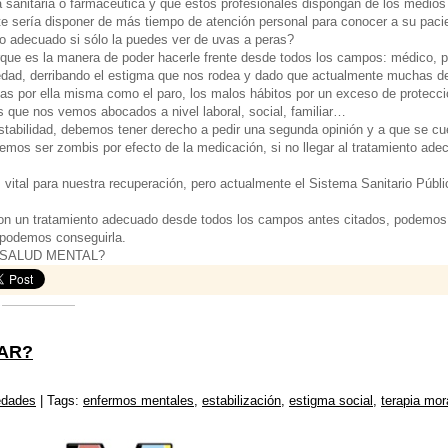
 sanitaria o farmacéutica y que estos profesionales dispongan de los medios 
ante sería disponer de más tiempo de atención personal para conocer a su pa
o adecuado si sólo la puedes ver de uvas a peras?
que es la manera de poder hacerle frente desde todos los campos: médico, p
edad, derribando el estigma que nos rodea y dado que actualmente muchas de
s por ella misma como el paro, los malos hábitos por un exceso de protecci
as que nos vemos abocados a nivel laboral, social, familiar…
tabilidad, debemos tener derecho a pedir una segunda opinión y a que se cu
eremos ser zombis por efecto de la medicación, si no llegar al tratamiento ade
 vital para nuestra recuperación, pero actualmente el Sistema Sanitario Públ
n un tratamiento adecuado desde todos los campos antes citados, podemos ll
 podemos conseguirla.
 SALUD MENTAL?
AR?
edades
| Tags:
enfermos mentales
,
estabilización
,
estigma social
,
terapia mor