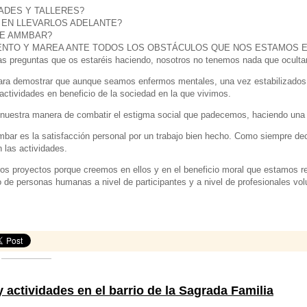
ADES Y TALLERES?
 EN LLEVARLOS ADELANTE?
E AMMBAR?
ENTO Y MAREA ANTE TODOS LOS OBSTÁCULOS QUE NOS ESTAMOS
as preguntas que os estaréis haciendo, nosotros no tenemos nada que oculta
 para demostrar que aunque seamos enfermos mentales, una vez estabilizad
actividades en beneficio de la sociedad en la que vivimos.
 nuestra manera de combatir el estigma social que padecemos, haciendo una 
ar es la satisfacción personal por un trabajo bien hecho. Como siempre de
 las actividades.
ros proyectos porque creemos en ellos y en el beneficio moral que estamos r
 de personas humanas a nivel de participantes y a nivel de profesionales vol
actividades en el barrio de la Sagrada Familia