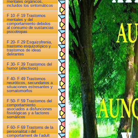
mentales orgánicos,
incluidos los sintomáticos
F 10 -F 19 Trastornos
mentales y del
comportamiento debidos
al consumo de sustancias
psicotropas
F 20- F 29 Esquizofrenia,
trastorno esquizotípico y
trastornos de ideas
delirantes
F 30- F 39 Trastornos del
humor (afectivos)
F 40- F 49 Trastornos
neuróticos, secundarios a
situaciones estresantes y
somatomorfos
F 50- F 59 Trastornos del
comportamiento
asociados a disfunciones
fisiológicas y a factores
somáticos
F 60- F 69 Trastorns de la
personalitat i del
comportament de l’adult