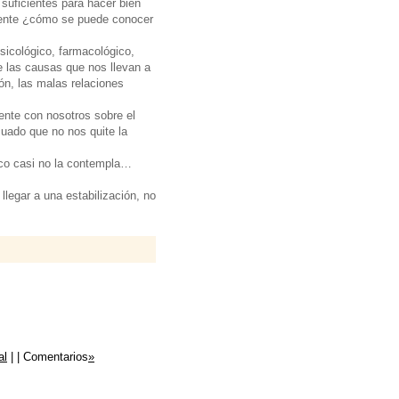
suficientes para hacer bien
ciente ¿cómo se puede conocer
sicológico, farmacológico,
 las causas que nos llevan a
ón, las malas relaciones
ente con nosotros sobre el
cuado que no nos quite la
ico casi no la contempla…
egar a una estabilización, no
al
| | Comentarios
»