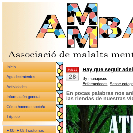
Inicio
Hay que seguir ade
JAN 15
28
Agradecimientos
By mariajesus
Enfermedades
,
Sense catego
Actividades
En pocas palabras nos an
Información general
las riendas de nuestras vi
Cómo hacerse socio/a
Tríptico
F 00- F 09 Trastornos