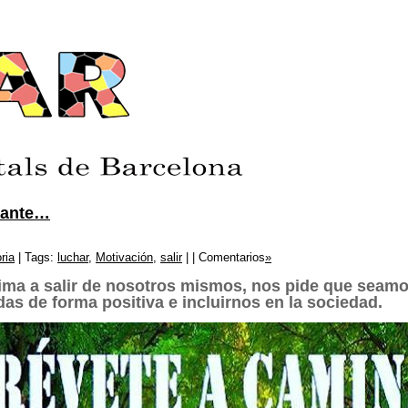
lante…
ria
| Tags:
luchar
,
Motivación
,
salir
| | Comentarios
»
ima a salir de nosotros mismos, nos pide que seam
das de forma positiva e incluirnos en la sociedad.