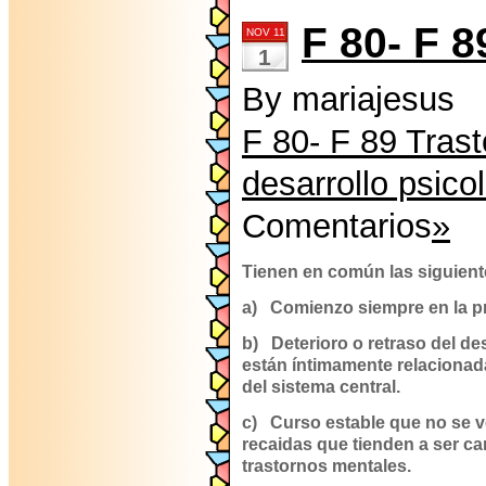
F 80- F 8
NOV 11
1
By mariajesus
F 80- F 89 Trast
desarrollo psico
Comentarios
»
Tienen en común las siguiente
a)
Comienzo siempre en la pr
b)
Deterioro o retraso del de
están íntimamente relacionad
del sistema central.
c)
Curso estable que no se v
recaidas que tienden a ser c
trastornos mentales.