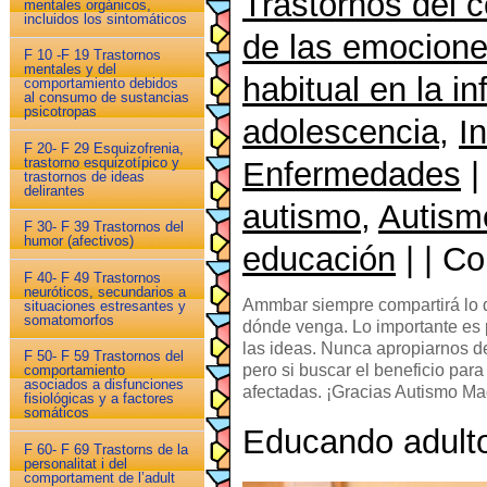
Trastornos del 
mentales orgánicos,
incluidos los sintomáticos
de las emocion
F 10 -F 19 Trastornos
mentales y del
habitual en la in
comportamiento debidos
al consumo de sustancias
psicotropas
adolescencia
,
I
F 20- F 29 Esquizofrenia,
trastorno esquizotípico y
Enfermedades
|
trastornos de ideas
delirantes
autismo
,
Autism
F 30- F 39 Trastornos del
humor (afectivos)
educación
| | C
F 40- F 49 Trastornos
neuróticos, secundarios a
Ammbar siempre compartirá lo q
situaciones estresantes y
somatomorfos
dónde venga. Lo importante es 
las ideas. Nunca apropiarnos de
F 50- F 59 Trastornos del
pero si buscar el beneficio par
comportamiento
asociados a disfunciones
afectadas. ¡Gracias Autismo Ma
fisiológicas y a factores
somáticos
Educando adult
F 60- F 69 Trastorns de la
personalitat i del
comportament de l’adult