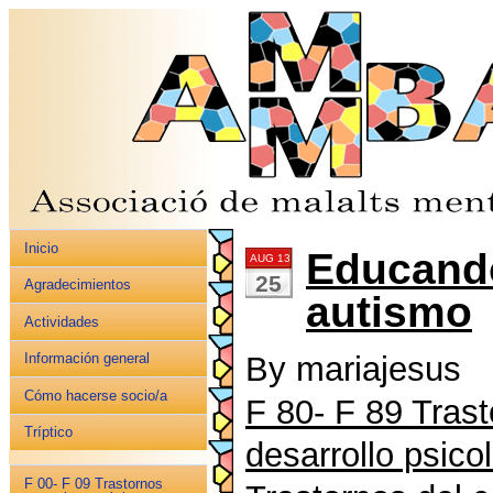
Inicio
Educando
AUG 13
25
Agradecimientos
autismo
Actividades
By mariajesus
Información general
Cómo hacerse socio/a
F 80- F 89 Trast
Tríptico
desarrollo psico
F 00- F 09 Trastornos