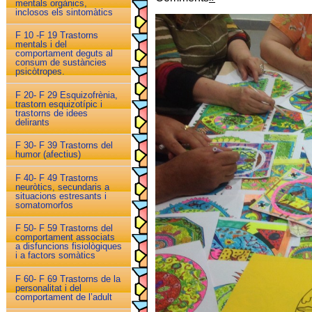
mentals orgànics,
inclosos els sintomàtics
F 10 -F 19 Trastorns
mentals i del
comportament deguts al
consum de sustàncies
psicòtropes.
F 20- F 29 Esquizofrènia,
trastorn esquizotípic i
trastorns de idees
delirants
F 30- F 39 Trastorns del
humor (afectius)
F 40- F 49 Trastorns
neuròtics, secundaris a
situacions estresants i
somatomorfos
F 50- F 59 Trastorns del
comportament associats
a disfuncions fisiològiques
i a factors somàtics
F 60- F 69 Trastorns de la
personalitat i del
comportament de l’adult