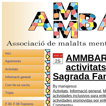
Inici
AMMBAR: 
AUG 14
25
Agraïments
activitats
Activitats
Sagrada Fam
Informació general
Com fer-se soci/a
By mariajesus
Activitats
,
Informació general
,
M
Tríptic
actividades inclusivos para en
actividades promovidas por enf
F 00- F 09 Trastorns
Comments
»