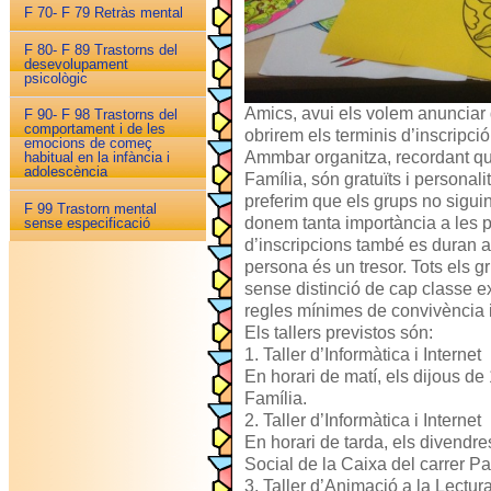
F 70- F 79 Retràs mental
F 80- F 89 Trastorns del
desevolupament
psicològic
Amics, avui els volem anunciar 
F 90- F 98 Trastorns del
comportament i de les
obrirem els terminis d’inscripci
emocions de começ
Ammbar organitza, recordant que
habitual en la infància i
adolescència
Família, són gratuïts i personali
preferim que els grups no sigu
F 99 Trastorn mental
donem tanta importància a les p
sense especificació
d’inscripcions també es duran a
persona és un tresor. Tots els gr
sense distinció de cap classe 
regles mínimes de convivència 
Els tallers previstos són:
1. Taller d’Informàtica i Internet
En horari de matí, els dijous de
Família.
2. Taller d’Informàtica i Internet
En horari de tarda, els divendres
Social de la Caixa del carrer Pad
3. Taller d’Animació a la Lectura