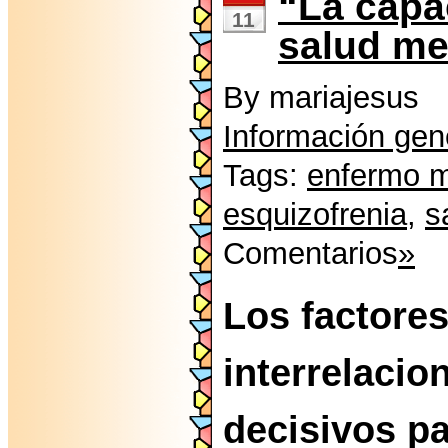
“La capa
11
salud me
By mariajesus
Información gen
Tags:
enfermo m
esquizofrenia
,
s
Comentarios
»
Los factore
interrelacio
decisivos p