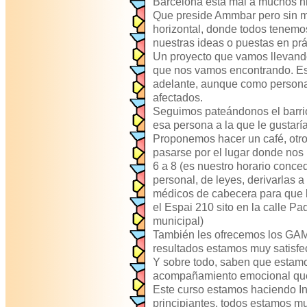
Barcelona está mal a muchos ni
Que preside Ammbar pero sin m
horizontal, donde todos tenem
nuestras ideas o puestas en prá
Un proyecto que vamos llevando
que nos vamos encontrando. Es
adelante, aunque como person
afectados.
Seguimos pateándonos el barri
esa persona a la que le gustaría
Proponemos hacer un café, otro 
pasarse por el lugar donde nos 
6 a 8 (es nuestro horario conced
personal, de leyes, derivarlas a
médicos de cabecera para que l
el Espai 210 sito en la calle Pa
municipal)
También les ofrecemos los GAM
resultados estamos muy satisfe
Y sobre todo, saben que estamo
acompañamiento emocional que
Este curso estamos haciendo Inf
principiantes, todos estamos m