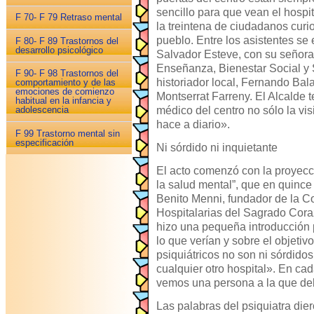
sencillo para que vean el hospi
F 70- F 79 Retraso mental
la treintena de ciudadanos curio
pueblo. Entre los asistentes se 
F 80- F 89 Trastornos del
desarrollo psicológico
Salvador Esteve, con su señora
Enseñanza, Bienestar Social y 
F 90- F 98 Trastornos del
historiador local, Fernando Bal
comportamiento y de las
emociones de comienzo
Montserrat Farreny. El Alcalde 
habitual en la infancia y
médico del centro no sólo la visi
adolescencia
hace a diario».
F 99 Trastorno mental sin
especificación
Ni sórdido ni inquietante
El acto comenzó con la proyecci
la salud mental”, que en quince
Benito Menni, fundador de la 
Hospitalarias del Sagrado Cora
hizo una pequeña introducción p
lo que verían y sobre el objetiv
psiquiátricos no son ni sórdido
cualquier otro hospital». En ca
vemos una persona a la que d
Las palabras del psiquiatra dier