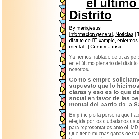
el último
Distrito
By mariajesus
Información general
,
Noticias
| 
distrito de l'Eixample
,
enfermos 
mental
| | Comentarios
»
Ya hemos hablado de otras pers
en el último plenario del distrit
nosotros.
Como siempre solicitamo
supuesto que lo hicimo
claras y eso es lo que 
social en favor de las p
mental del barrio de la 
En principio la persona que hab
elegida por los ciudadanos usu
para representarlos ante el IM
Que tiene muchas ganas de trab