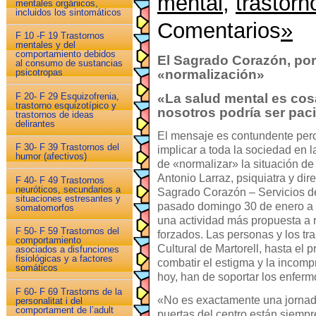
mental
,
trastorn
mentales orgánicos,
incluidos los sintomáticos
Comentarios
»
F 10 -F 19 Trastornos
mentales y del
comportamiento debidos
El Sagrado Corazón, por 
al consumo de sustancias
psicotropas
«normalización»
«La salud mental es cos
F 20- F 29 Esquizofrenia,
trastorno esquizotípico y
nosotros podría ser pac
trastornos de ideas
delirantes
El mensaje es contundente pero
F 30- F 39 Trastornos del
implicar a toda la sociedad en la
humor (afectivos)
de «normalizar» la situación de
Antonio Larraz, psiquiatra y dir
F 40- F 49 Trastornos
neuróticos, secundarios a
Sagrado Corazón – Servicios de
situaciones estresantes y
pasado domingo 30 de enero a 
somatomorfos
una actividad más propuesta a r
F 50- F 59 Trastornos del
forzados. Las personas y los tr
comportamiento
Cultural de Martorell, hasta el
asociados a disfunciones
fisiológicas y a factores
combatir el estigma y la incom
somáticos
hoy, han de soportar los enferm
F 60- F 69 Trastorns de la
«No es exactamente una jornada
personalitat i del
comportament de l’adult
puertas del centro están siempr