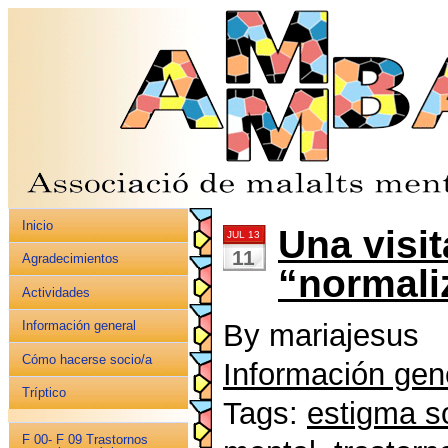
Inicio
Una visit
JUL 13
11
Agradecimientos
“normali
Actividades
By mariajesus
Información general
Cómo hacerse socio/a
Información gen
Tríptico
Tags:
estigma s
F 00- F 09 Trastornos