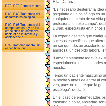
Pilar Durán.
F 70- F 79 Retraso mental
“Es necesario desterrar la idea
F 80- F 89 Trastornos del
psiquiatra o un psicólogo es un
desarrollo psicológico
cualquier momento de su vida p
profesional en ese campo”, dest
F 90- F 98 Trastornos del
comportamiento y de las
Durán, especialista en hipnosis 
emociones de comienzo
habitual en la infancia y
La experta destacó que cualqu
adolescencia
sucesos específicos que altere
F 99 Trastorno mental sin
un ser querido, un accidente, 
especificación
amorosa, un despido laboral, en
“Lamentablemente todavía exist
especialmente en sociedades ma
nuestra.
Tengo un paciente masculino qu
la noche y antes de entrar al c
vea, pues no quiere que la gent
psicóloga”, declaró.
En el caso de enfermedades psi
trastorno bipolar, ansiedad, fob