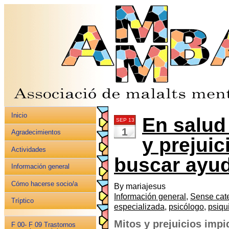
Inicio
En salud
SEP 13
1
Agradecimientos
y prejui
Actividades
buscar ayud
Información general
Cómo hacerse socio/a
By mariajesus
Información general
,
Sense cat
Tríptico
especializada
,
psicólogo
,
psiqu
Mitos y prejuicios imp
F 00- F 09 Trastornos