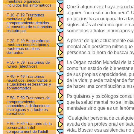
mentales orgánicos,
incluidos los sintomáticos
Quizá alguna vez haya escuchad
alguien “necesita un loquero”.
F 10 -F 19 Trastornos
prejuicios ha acompañado a la
mentales y del
comportamiento debidos
siglos atrás al extremo que en 
al consumo de sustancias
sometidos a tratos inhumanos y
psicotropas
A pesar de que actualmente exi
F 20- F 29 Esquizofrenia,
trastorno esquizotípico y
mental aún persisten mitos que
trastornos de ideas
personas a la hora de buscar a
delirantes
La Organización Mundial de la 
F 30- F 39 Trastornos del
humor (afectivos)
como “un estado de bienestar en
de sus propias capacidades, pu
F 40- F 49 Trastornos
de la vida, puede trabajar de fo
neuróticos, secundarios a
situaciones estresantes y
de hacer una contribución a su
somatomorfos
Psiquiatras y psicólogos consu
F 50- F 59 Trastornos del
que la salud mental no se limi
comportamiento
asociados a disfunciones
mentales sino que es un fenóm
fisiológicas y a factores
somáticos
“Cualquier persona de cualquie
F 60- F 69 Trastorns de la
ayuda de un profesional en sa
personalitat i del
vida. Buscar esa asistencia no 
comportament de l’adult