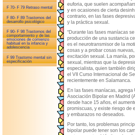
euforia, que suelen acompañar
F 70- F 79 Retraso mental
y en ocasiones de cierta desinh
contrario, en las fases depresi
F 80- F 89 Trastornos del
desarrollo psicológico
y la práctica sexual.
F 90- F 98 Trastornos del
“Durante las fases maníacas se
comportamiento y de las
producción de una sustancia c
emociones de comienzo
habitual en la infancia y
es el neurotransmisor de la mot
adolescencia
cosas y a probar cosas nuevas,
excitación sexual. La manía, por
F 99 Trastorno mental sin
especificación
sexual, mientras que la depresi
especialista, quien también dir
el VII Curso Internacional de S
recientemente en Salamanca.
En las fases maníacas, agrega 
Asociación Bipolar en Madrid 
desde hace 15 años, el aumento
promiscuas, y existe riesgo de
y embarazos no deseados.
Por tanto, los problemas princi
bipolar puede tener son los ca