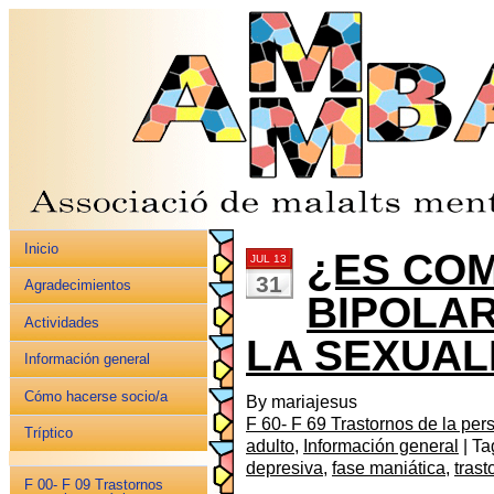
Inicio
¿ES COM
JUL 13
31
Agradecimientos
BIPOLA
Actividades
LA SEXUAL
Información general
Cómo hacerse socio/a
By mariajesus
F 60- F 69 Trastornos de la per
Tríptico
adulto
,
Información general
| Ta
depresiva
,
fase maniática
,
trast
F 00- F 09 Trastornos