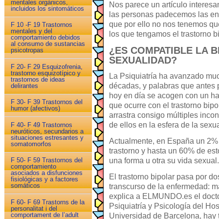
mentales orgánicos,
Nos parece un artículo interes
incluidos los sintomáticos
las personas padecemos las e
que por ello no nos tenemos que
F 10 -F 19 Trastornos
mentales y del
los que tengamos el trastorno bi
comportamiento debidos
al consumo de sustancias
¿ES COMPATIBLE LA B
psicotropas
SEXUALIDAD?
F 20- F 29 Esquizofrenia,
trastorno esquizotípico y
La Psiquiatría ha avanzado much
trastornos de ideas
décadas, y palabras que antes p
delirantes
hoy en día se acogen con un ha
F 30- F 39 Trastornos del
que ocurre con el trastorno bip
humor (afectivos)
arrastra consigo múltiples incon
de ellos en la esfera de la sexu
F 40- F 49 Trastornos
neuróticos, secundarios a
situaciones estresantes y
Actualmente, en España un 2% 
somatomorfos
trastorno y hasta un 60% de es
una forma u otra su vida sexual.
F 50- F 59 Trastornos del
comportamiento
asociados a disfunciones
El trastorno bipolar pasa por do
fisiológicas y a factores
somáticos
transcurso de la enfermedad: ma
explica a ELMUNDO.es el doctor
F 60- F 69 Trastorns de la
Psiquiatría y Psicología del Hosp
personalitat i del
comportament de l’adult
Universidad de Barcelona, hay t