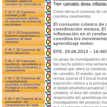
mentales orgánicos,
Tags:
cannabis
,
droga
,
inflamac
incluidos los sintomáticos
Cómo afecta el consumo de cann
F 10 -F 19 Trastornos
mentales y del
coordina movimientos.
comportamiento debidos
al consumo de sustancias
El consumo crónico de c
psicotropas
coordinación motora. E
F 20- F 29 Esquizofrenia,
inflamación en el cerebe
trastorno esquizotípico y
coordina los movimiento
trastornos de ideas
delirantes
aprendizaje motor.
F 30- F 39 Trastornos del
EFE. 29.06.2013 – 16:46
humor (afectivos)
Un grupo de investigadores de
F 40- F 49 Trastornos
han hecho público esta semana
neuróticos, secundarios a
situaciones estresantes y
cerebral que altera la coordina
somatomorfos
de cannabis. El estudio, que s
revista Journal of Clinical Inve
F 50- F 59 Trastornos del
comportamiento
exposición crónica a la principa
asociados a disfunciones
fisiológicas y a factores
el delta9-tetrahidrocannabinol 
somáticos
cerebelo, el área del cerebro q
responsable del aprendizaje mo
F 60- F 69 Trastorns de la
personalitat i del
investigadores del proyecto, An
comportament de l’adult