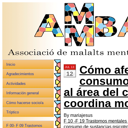
Inicio
Cómo afe
JUL 13
12
Agradecimientos
consumo
Actividades
al área del 
Información general
coordina m
Cómo hacerse socio/a
Tríptico
By mariajesus
F 10 -F 19 Trastornos mentales
F 00- F 09 Trastornos
consumo de sustancias psicotr