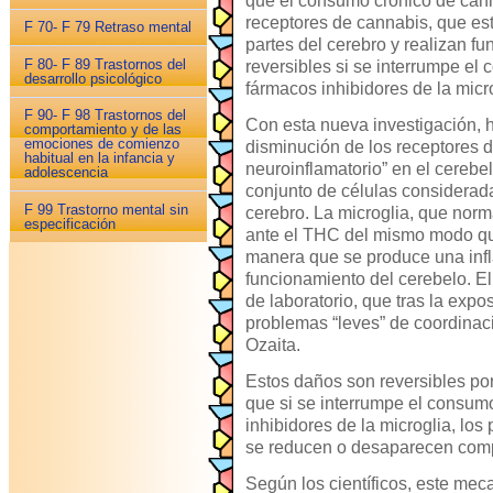
que el consumo crónico de can
receptores de cannabis, que est
F 70- F 79 Retraso mental
partes del cerebro y realizan f
F 80- F 89 Trastornos del
reversibles si se interrumpe el
desarrollo psicológico
fármacos inhibidores de la micro
F 90- F 98 Trastornos del
Con esta nueva investigación, 
comportamiento y de las
emociones de comienzo
disminución de los receptores 
habitual en la infancia y
neuroinflamatorio” en el cerebel
adolescencia
conjunto de células considerad
F 99 Trastorno mental sin
cerebro. La microglia, que norm
especificación
ante el THC del mismo modo qu
manera que se produce una infl
funcionamiento del cerebelo. El
de laboratorio, que tras la exp
problemas “leves” de coordinac
Ozaita.
Estos daños son reversibles po
que si se interrumpe el consumo
inhibidores de la microglia, lo
se reducen o desaparecen com
Según los científicos, este mec