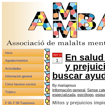
Inicio
En salud
SEP 13
1
Agradecimientos
y prejui
Actividades
buscar ayud
Información general
Cómo hacerse socio/a
By mariajesus
Información general
,
Sense cat
Tríptico
especializada
,
psicólogo
,
psiqu
Mitos y prejuicios imp
F 00- F 09 Trastornos