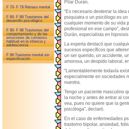
Pilar Durán.
F 70- F 79 Retraso mental
“Es necesario desterrar la idea
F 80- F 89 Trastornos del
psiquiatra o un psicólogo es un
desarrollo psicológico
cualquier momento de su vida p
profesional en ese campo”, dest
F 90- F 98 Trastornos del
comportamiento y de las
Durán, especialista en hipnosis 
emociones de comienzo
habitual en la infancia y
La experta destacó que cualqu
adolescencia
sucesos específicos que altere
F 99 Trastorno mental sin
un ser querido, un accidente, 
especificación
amorosa, un despido laboral, en
“Lamentablemente todavía exist
especialmente en sociedades ma
nuestra.
Tengo un paciente masculino qu
la noche y antes de entrar al c
vea, pues no quiere que la gent
psicóloga”, declaró.
En el caso de enfermedades psi
trastorno bipolar, ansiedad, fob