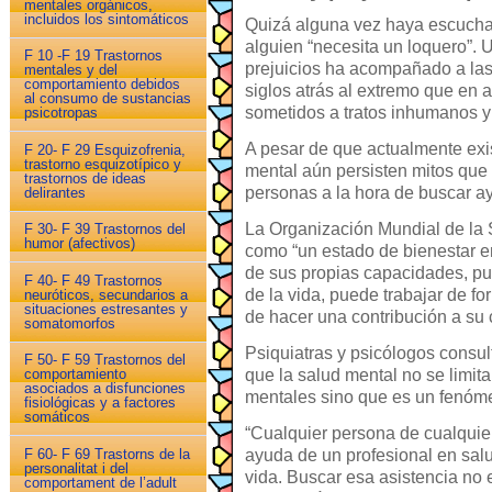
mentales orgánicos,
incluidos los sintomáticos
Quizá alguna vez haya escuchad
alguien “necesita un loquero”.
F 10 -F 19 Trastornos
prejuicios ha acompañado a la
mentales y del
comportamiento debidos
siglos atrás al extremo que en 
al consumo de sustancias
sometidos a tratos inhumanos y
psicotropas
A pesar de que actualmente exi
F 20- F 29 Esquizofrenia,
trastorno esquizotípico y
mental aún persisten mitos que
trastornos de ideas
personas a la hora de buscar a
delirantes
La Organización Mundial de la 
F 30- F 39 Trastornos del
humor (afectivos)
como “un estado de bienestar en
de sus propias capacidades, pu
F 40- F 49 Trastornos
de la vida, puede trabajar de fo
neuróticos, secundarios a
situaciones estresantes y
de hacer una contribución a su
somatomorfos
Psiquiatras y psicólogos consu
F 50- F 59 Trastornos del
que la salud mental no se limi
comportamiento
asociados a disfunciones
mentales sino que es un fenóm
fisiológicas y a factores
somáticos
“Cualquier persona de cualquie
F 60- F 69 Trastorns de la
ayuda de un profesional en sa
personalitat i del
vida. Buscar esa asistencia no 
comportament de l’adult