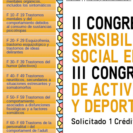
mentales orgánicos,
incluidos los sintomáticos
F 10 -F 19 Trastornos
mentales y del
comportamiento debidos
al consumo de sustancias
psicotropas
F 20- F 29 Esquizofrenia,
trastorno esquizotípico y
trastornos de ideas
delirantes
F 30- F 39 Trastornos del
humor (afectivos)
F 40- F 49 Trastornos
neuróticos, secundarios a
situaciones estresantes y
somatomorfos
F 50- F 59 Trastornos del
comportamiento
asociados a disfunciones
fisiológicas y a factores
somáticos
F 60- F 69 Trastorns de la
personalitat i del
comportament de l’adult