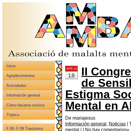
Inicio
II Congr
APR 14
18
Agradecimientos
de Sensib
Actividades
Estigma Soc
Información general
Mental en A
Cómo hacerse socio/a
Tríptico
De mariajesus
Información general
,
Noticias
| 
F 00- F 09 Trastornos
mental
| |
No hay comentarios»