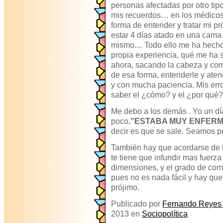
personas afectadas por otro tip
mis recuerdos… en los médicos
forma de entender y tratar mi pr
estar 4 días atado en una cama 
mismo… Todo ello me ha hecho e
propia experiencia, qué me ha 
ahora, sacando la cabeza y co
de esa forma, entenderle y aten
y con mucha paciencia. Mis erro
saber el ¿cómo? y el ¿por qué?
Me debo a los demás . Yo un dí
poco
.”ESTABA MUY ENFERM
decir es que se sale. Seamos po
También hay que acordarse de lo
te tiene que infundir mas fuerz
dimensiones, y el grado de com
pues no es nada fácil y hay que 
prójimo.
Publicado por
Fernando Reyes
2013 en
Sociopolítica