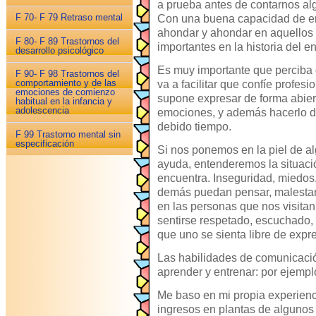
a prueba antes de contarnos al
F 70- F 79 Retraso mental
Con una buena capacidad de em
ahondar y ahondar en aquellos
F 80- F 89 Trastornos del
importantes en la historia del e
desarrollo psicológico
Es muy importante que perciba 
F 90- F 98 Trastornos del
comportamiento y de las
va a facilitar que confíe profes
emociones de comienzo
supone expresar de forma abiert
habitual en la infancia y
adolescencia
emociones, y además hacerlo d
debido tiempo.
F 99 Trastorno mental sin
especificación
Si nos ponemos en la piel de a
ayuda, entenderemos la situació
encuentra. Inseguridad, miedos,
demás puedan pensar, malesta
en las personas que nos visita
sentirse respetado, escuchado,
que uno se sienta libre de expr
Las habilidades de comunicaci
aprender y entrenar: por ejempl
Me baso en mi propia experienci
ingresos en plantas de algunos 