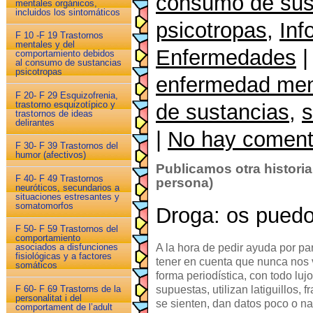
consumo de sus
mentales orgánicos,
incluidos los sintomáticos
psicotropas
,
Inf
F 10 -F 19 Trastornos
mentales y del
Enfermedades
|
comportamiento debidos
al consumo de sustancias
psicotropas
enfermedad men
F 20- F 29 Esquizofrenia,
trastorno esquizotípico y
de sustancias
,
s
trastornos de ideas
delirantes
|
No hay coment
F 30- F 39 Trastornos del
humor (afectivos)
Publicamos otra historia
F 40- F 49 Trastornos
persona)
neuróticos, secundarios a
situaciones estresantes y
somatomorfos
Droga: os puedo
F 50- F 59 Trastornos del
comportamiento
A la hora de pedir ayuda por pa
asociados a disfunciones
fisiológicas y a factores
tener en cuenta que nunca nos v
somáticos
forma periodística, con todo luj
supuestas, utilizan latiguillos,
F 60- F 69 Trastorns de la
personalitat i del
se sienten, dan datos poco o n
comportament de l’adult