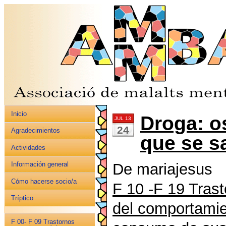
Inicio
Droga: o
JUL 13
24
Agradecimientos
que se s
Actividades
De mariajesus
Información general
Cómo hacerse socio/a
F 10 -F 19 Tras
Tríptico
del comportamie
F 00- F 09 Trastornos